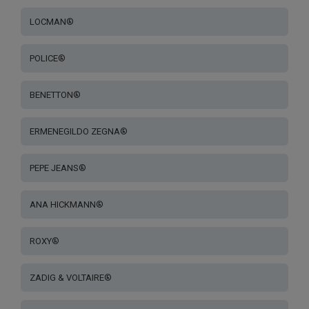
LOCMAN®
POLICE®
BENETTON®
ERMENEGILDO ZEGNA®
PEPE JEANS®
ANA HICKMANN®
ROXY®
ZADIG & VOLTAIRE®