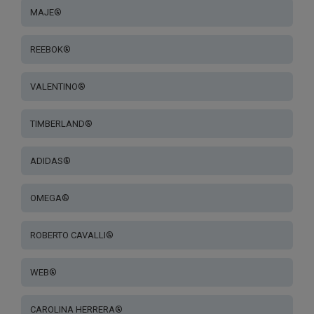
MAJE®
REEBOK®
VALENTINO®
TIMBERLAND®
ADIDAS®
OMEGA®
ROBERTO CAVALLI®
WEB®
CAROLINA HERRERA®