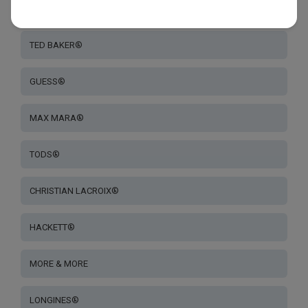
MAX & CO®
TED BAKER®
GUESS®
MAX MARA®
TODS®
CHRISTIAN LACROIX®
HACKETT®
MORE & MORE
LONGINES®