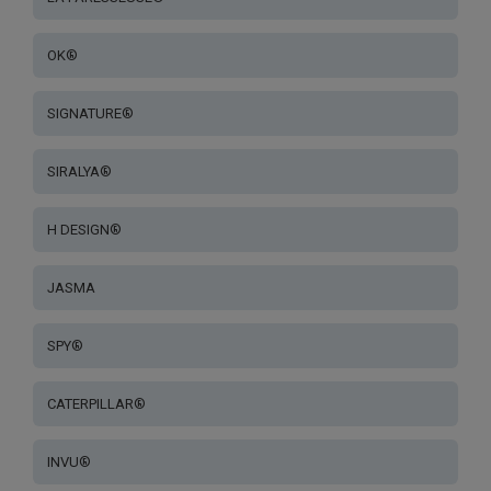
OK®
SIGNATURE®
SIRALYA®
H DESIGN®
JASMA
SPY®
CATERPILLAR®
INVU®