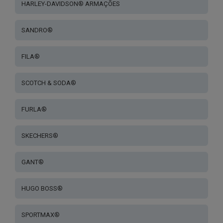
HARLEY-DAVIDSON® ARMAÇÕES
SANDRO®
FILA®
SCOTCH & SODA®
FURLA®
SKECHERS®
GANT®
HUGO BOSS®
SPORTMAX®