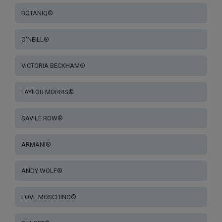
BOTANIQ®
O'NEILL®
VICTORIA BECKHAM®
TAYLOR MORRIS®
SAVILE ROW®
ARMANI®
ANDY WOLF®
LOVE MOSCHINO®