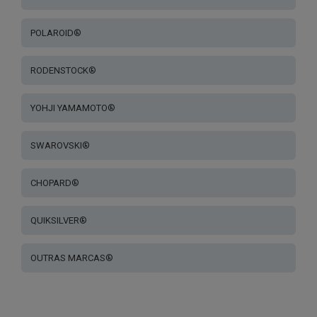
POLAROID®
RODENSTOCK®
YOHJI YAMAMOTO®
SWAROVSKI®
CHOPARD®
QUIKSILVER®
OUTRAS MARCAS®