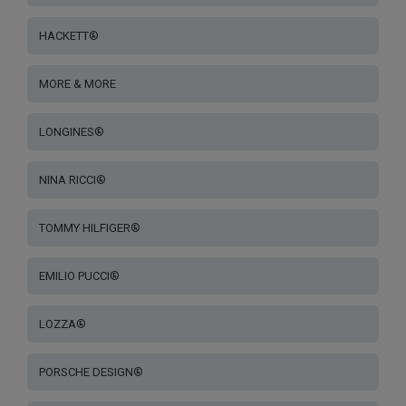
HACKETT®
MORE & MORE
LONGINES®
NINA RICCI®
TOMMY HILFIGER®
EMILIO PUCCI®
LOZZA®
PORSCHE DESIGN®