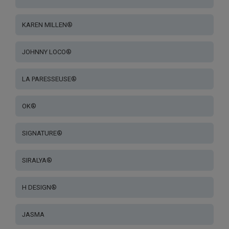
KAREN MILLEN®
JOHNNY LOCO®
LA PARESSEUSE®
OK®
SIGNATURE®
SIRALYA®
H DESIGN®
JASMA