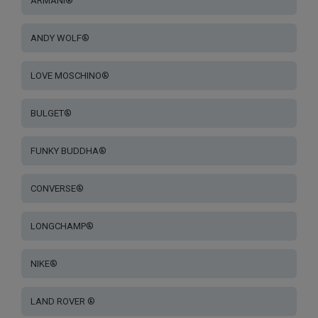
ARMANI®
ANDY WOLF®
LOVE MOSCHINO®
BULGET®
FUNKY BUDDHA®
CONVERSE®
LONGCHAMP®
NIKE®
LAND ROVER ®