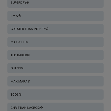
SUPERDRY®
BMW®
GREATER THAN INFINITY®
MAX & CO®
TED BAKER®
GUESS®
MAX MARA®
TODS®
CHRISTIAN LACROIX®