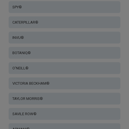
SPY®
CATERPILLAR®
INVU®
BOTANIQ®
O'NEILL®
VICTORIA BECKHAM®
TAYLOR MORRIS®
SAVILE ROW®