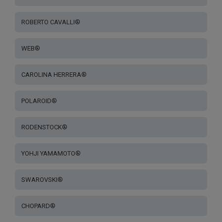
ROBERTO CAVALLI®
WEB®
CAROLINA HERRERA®
POLAROID®
RODENSTOCK®
YOHJI YAMAMOTO®
SWAROVSKI®
CHOPARD®