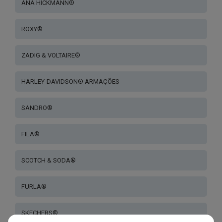
ANA HICKMANN®
ROXY®
ZADIG & VOLTAIRE®
HARLEY-DAVIDSON® ARMAÇÕES
SANDRO®
FILA®
SCOTCH & SODA®
FURLA®
SKECHERS®