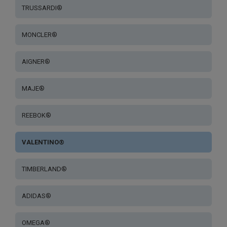
TRUSSARDI®
MONCLER®
AIGNER®
MAJE®
REEBOK®
VALENTINO®
TIMBERLAND®
ADIDAS®
OMEGA®