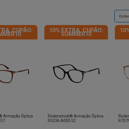
TRA, CUPÃO:
10% EXTRA, CUPÃO:
10
MMER10
SUMMER10
® Armação Óptica
Rodenstock® Armação Óptica
Rode
 57
R5336 A000 52
R7079