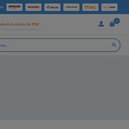
os
0
mendas acima de 95€