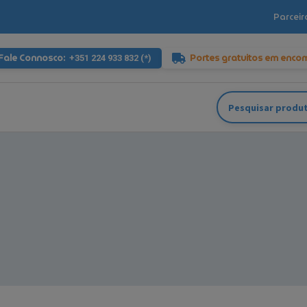
Parceir
Fale Connosco:
Portes gratuitos em enco
+351 224 933 832 (*)
Pesquisar
por: