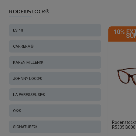
RODENSTOCK®
ESPRIT
10% EX
SU
CARRERA®
KAREN MILLEN®
JOHNNY LOCO®
LA PARESSEUSE®
OK®
Rodenstock
SIGNATURE®
R5335 B000