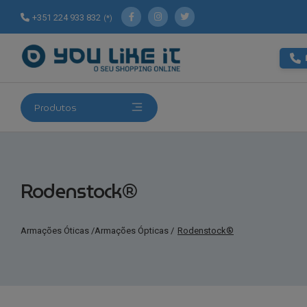
+351 224 933 832
(*)
Produtos
Rodenstock®
Armações Óticas
/
Armações Ópticas
/
Rodenstock®