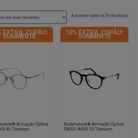
Sorte
A mostrar todos os 29 resultados
by
lates
% EXTRA, CUPÃO:
10% EXTRA, CUPÃO:
SUMMER10
SUMMER10
nstock® Armação Óptica
Rodenstock® Armação Óptica
 B 46 Titanium
R8031 A000 53 Titanium