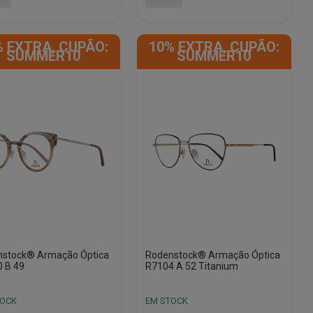
era:
é:
85.
5.
€228.85.
€32.75.
% EXTRA, CUPÃO:
10% EXTRA, CUPÃO:
SUMMER10
SUMMER10
nstock® Armação Óptica
Rodenstock® Armação Óptica
 B 49
R7104 A 52 Titanium
TOCK
EM STOCK