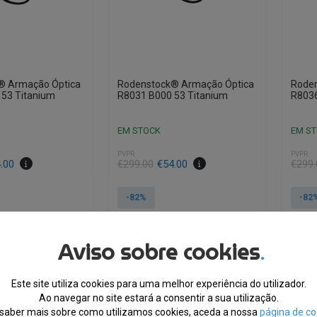
® Armação Óptica
Rodenstock® Armação Óptica
Rode
53 Titanium
R8031 B000 53 Titanium
R8036
EM STOCK
EM S
PVPR
PVPR
O
O
O
O
.00
€
299.00
€
54.00
€
299.
preço
preço
preço
preço
original
atual
origin
atual
-82%
-82
era:
é:
era:
é:
€299.00.
€54.00.
€299.
€54.0
Aviso sobre cookies
.
TRA, CUPÃO:
10% EXTRA, CUPÃO:
10
MMER10
SUMMER10
Este site utiliza cookies para uma melhor experiência do utilizador.
Ao navegar no site estará a consentir a sua utilização.
saber mais sobre como utilizamos cookies, aceda a nossa
página de co