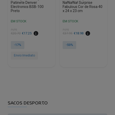
Patinete Denver
Na!Na!Na! Surprise
Electronics BSB-100
Fabulous Cor de Rosa 40
Preto
x 24 x 23 cm
EM STOCK
EM STOCK
PVPR
PVPR
O
O
O
O
€
20.70
€
17.25
€
37.95
€
18.98
preço
preço
preço
preço
original
atual
original
atual
-17%
-50%
era:
é:
era:
é:
€20.70.
€17.25.
€37.95.
€18.98.
Envio Imediato
SACOS DESPORTO