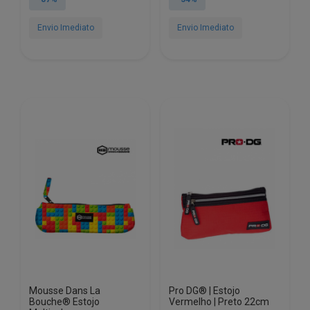
era:
é:
era:
é:
€7.73.
€0.97.
€13.80.
€9.09.
Envio Imediato
Envio Imediato
Mousse Dans La
Pro DG® | Estojo
Bouche® Estojo
Vermelho | Preto 22cm