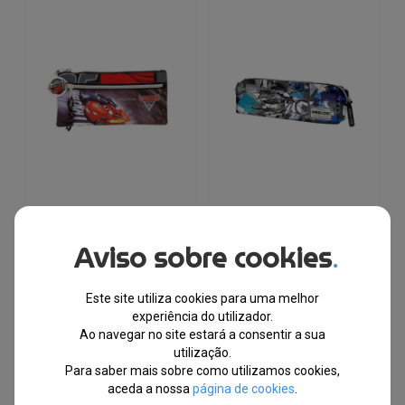
Estojo Cars Disney |
Estojo Pro DG BMX |
Aviso sobre cookies
Produto Licenciado
Produto Licenciado
.
Este site utiliza cookies para uma melhor
EM STOCK
EM STOCK
experiência do utilizador.
PVPR
PVPR
Ao navegar no site estará a consentir a sua
O
O
O
O
€
10.24
€
6.79
€
16.10
€
9.78
utilização.
preço
preço
preço
preço
Para saber mais sobre como utilizamos cookies,
original
atual
original
atual
-34%
-39%
aceda a nossa
página de cookies
.
era:
é:
era:
é: