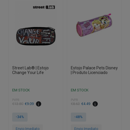
Street Lab® | Estojo
Estojo Palace Pets Disney
Change Your Life
| Produto Licenciado
EM STOCK
EM STOCK
PVPR
PVPR
O
O
O
O
€
13.80
€
9.09
€
8.63
€
4.49
preço
preço
preço
preço
original
atual
original
atual
-34%
-48%
era:
é:
era:
é:
€13.80.
€9.09.
€8.63.
€4.49.
Envio Imediato
Envio Imediato