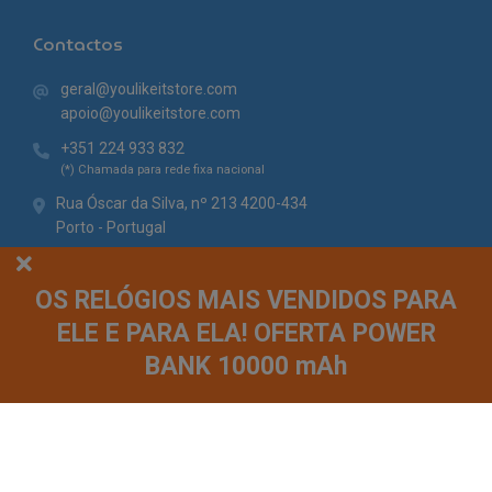
Contactos
geral@youlikeitstore.com
apoio@youlikeitstore.com
+351 224 933 832
(*) Chamada para rede fixa nacional
Rua Óscar da Silva, nº 213 4200-434
Porto - Portugal
OS RELÓGIOS MAIS VENDIDOS PARA
ELE E PARA ELA! OFERTA POWER
BANK 10000 mAh
© You Like It 2026 - Todos os direitos reservados. Loja online by
Site.pt