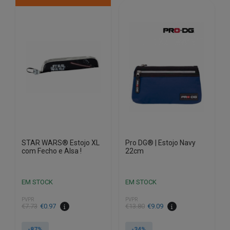
STAR WARS® Estojo XL
Pro DG® | Estojo Navy
com Fecho e Alsa !
22cm
EM STOCK
EM STOCK
PVPR
PVPR
O
O
O
O
€
7.73
€
0.97
€
13.80
€
9.09
preço
preço
preço
preço
original
atual
original
atual
-87%
-34%