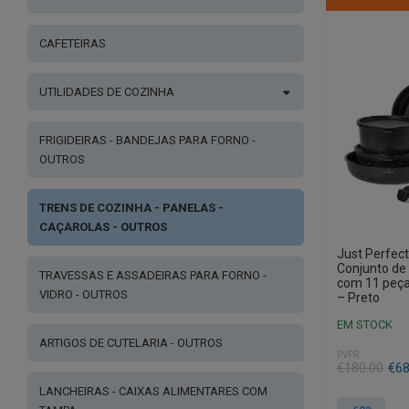
CAFETEIRAS
UTILIDADES DE COZINHA
FRIGIDEIRAS - BANDEJAS PARA FORNO -
OUTROS
TRENS DE COZINHA - PANELAS -
CAÇAROLAS - OUTROS
Just Perfec
Conjunto de 
TRAVESSAS E ASSADEIRAS PARA FORNO -
com 11 peça
VIDRO - OUTROS
– Preto
EM STOCK
ARTIGOS DE CUTELARIA - OUTROS
PVPR
O
O
€
180.00
€
68
preço
preço
LANCHEIRAS - CAIXAS ALIMENTARES COM