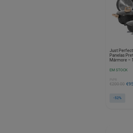
Just Perfec
Panelas Pre
Mármore – 1
EM STOCK
PVPR
O
O
€
200.00
€
95
preço
preço
original
atual
-52%
era:
é:
€200.00.
€95.90.