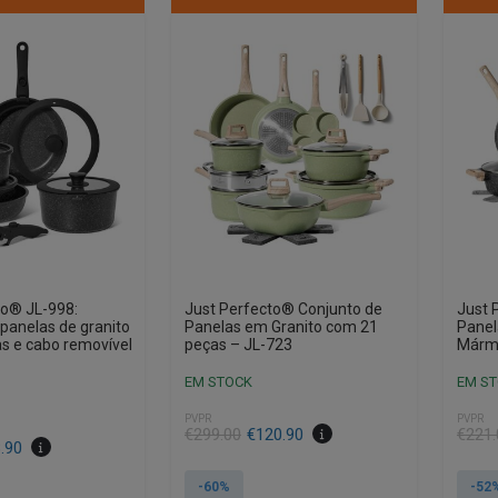
to® JL-998:
Just Perfecto® Conjunto de
Just 
panelas de granito
Panelas em Granito com 21
Panel
s e cabo removível
peças – JL-723
Márm
EM STOCK
EM S
PVPR
PVPR
O
O
O
O
€
299.00
€
120.90
€
221.
.90
preço
preço
preço
preço
original
atual
origin
atual
-60%
-52