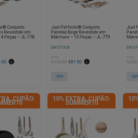
to® Conjunto
Just Perfecto® Conjunto
Just 
to Revestido em
Panelas Bege Revestido em
Panel
4 Peças – JL-778
Mármore – 15 Peças – JL-779
Márm
EM STOCK
EM S
PVPR
PVPR
O
O
O
O
.90
€
172.00
€
81.90
€
200.
preço
preço
preço
preço
original
atual
origin
atual
-52%
-52
era:
é:
era:
é:
€172.00.
€81.90.
€200.
€95.9
TRA, CUPÃO:
10% EXTRA, CUPÃO:
10
MMER10
SUMMER10