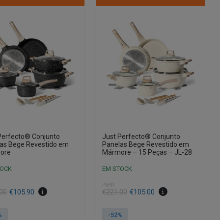
Perfecto® Conjunto
Just Perfecto® Conjunto
as Bege Revestido em
Panelas Bege Revestido em
ore
Mármore – 15 Peças – JL-28
TOCK
EM STOCK
PVPR
O
O
00
€
105.90
€
221.00
€
105.00
preço
preço
al
original
atual
%
-52%