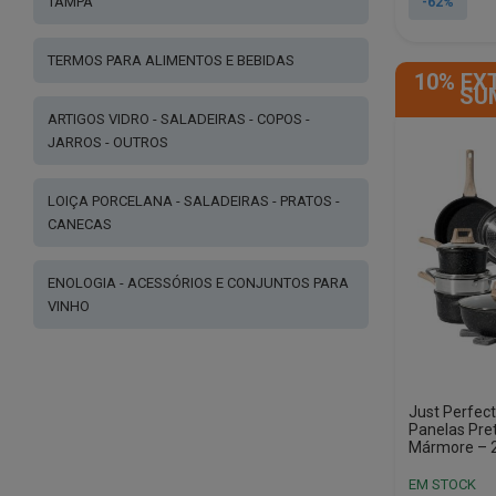
original
atual
TAMPA
-62%
era:
é:
€180.00.
€68.90.
TERMOS PARA ALIMENTOS E BEBIDAS
10% EX
SU
ARTIGOS VIDRO - SALADEIRAS - COPOS -
JARROS - OUTROS
LOIÇA PORCELANA - SALADEIRAS - PRATOS -
CANECAS
ENOLOGIA - ACESSÓRIOS E CONJUNTOS PARA
VINHO
Just Perfec
Panelas Pre
Mármore – 2
EM STOCK