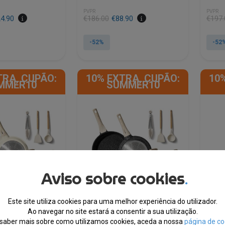
PVPR
PVPR
O
O
O
O
4.90
€
186.00
€
88.90
€
197.
preço
preço
preço
preço
original
atual
origin
atual
-52%
-52
era:
é:
era:
é:
€186.00.
€88.90.
€197.
€93.9
TRA, CUPÃO:
10% EXTRA, CUPÃO:
10
MMER10
SUMMER10
Aviso sobre cookies
.
Este site utiliza cookies para uma melhor experiência do utilizador.
Ao navegar no site estará a consentir a sua utilização.
saber mais sobre como utilizamos cookies, aceda a nossa
página de co