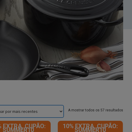
Sorte
A mostrar todos os 57 resultados
by
lates
% EXTRA, CUPÃO:
10% EXTRA, CUPÃO:
SUMMER10
SUMMER10