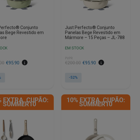
Perfecto® Conjunto
Just Perfecto® Conjunto
as Bege Revestido em
Panelas Bege Revestido em
ore
Mármore – 15 Peças – JL-788
TOCK
EM STOCK
PVPR
O
O
00
€
95.90
€
200.00
€
95.90
preço
preço
al
original
atual
%
-52%
era:
é:
00.
0.
€200.00.
€95.90.
% EXTRA, CUPÃO:
10% EXTRA, CUPÃO:
SUMMER10
SUMMER10