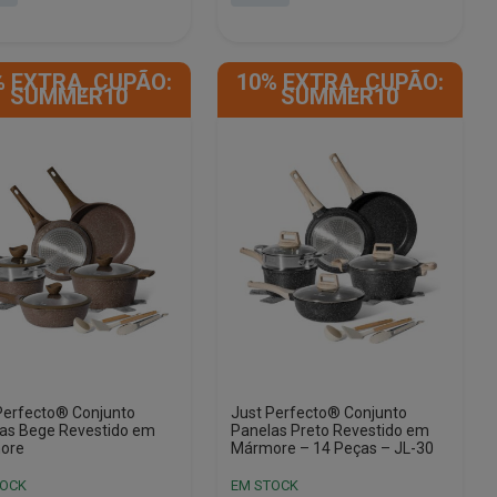
era:
é:
00.
90.
€221.00.
€105.00.
% EXTRA, CUPÃO:
10% EXTRA, CUPÃO:
SUMMER10
SUMMER10
Perfecto® Conjunto
Just Perfecto® Conjunto
as Bege Revestido em
Panelas Preto Revestido em
ore
Mármore – 14 Peças – JL-30
TOCK
EM STOCK