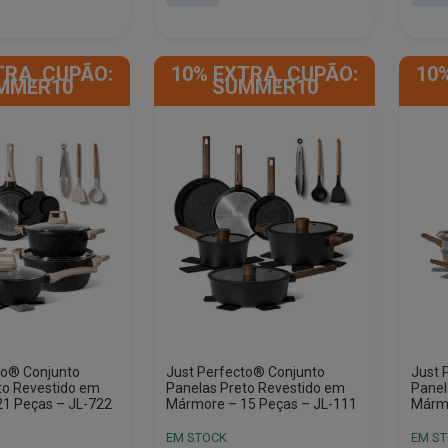
era:
é:
era:
é:
€299.00.
€120.90.
€221.
€105.
TRA, CUPÃO:
10% EXTRA, CUPÃO:
10
MMER10
SUMMER10
to® Conjunto
Just Perfecto® Conjunto
Just 
to Revestido em
Panelas Preto Revestido em
Panel
1 Peças – JL-722
Mármore – 15 Peças – JL-111
Márm
EM STOCK
EM S