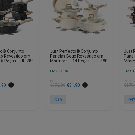
to® Conjunto
Just Perfecto® Conjunto
Just 
to Revestido em
Panelas Bege Revestido em
Panel
5 Peças – JL-789
Mármore – 14 Peças – JL-888
Mármo
EM STOCK
EM S
PVPR
PVPR
O
O
O
O
.90
€
172.00
€
81.90
€
179.
preço
preço
preço
preço
original
atual
origin
atual
-52%
-54
era:
é:
era:
é:
€172.00.
€81.90.
€179.
€81.9