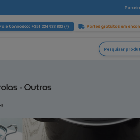
Parceir
Fale Connosco:
Portes gratuitos em enco
+351 224 933 832 (*)
Pesquisar
por:
rolas - Outros
os