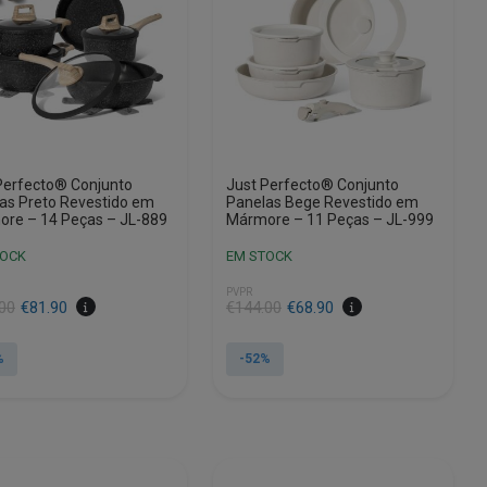
Perfecto® Conjunto
Just Perfecto® Conjunto
as Preto Revestido em
Panelas Bege Revestido em
re – 14 Peças – JL-889
Mármore – 11 Peças – JL-999
TOCK
EM STOCK
PVPR
O
O
00
€
81.90
€
144.00
€
68.90
preço
preço
al
original
atual
%
-52%
era:
é:
00.
0.
€144.00.
€68.90.