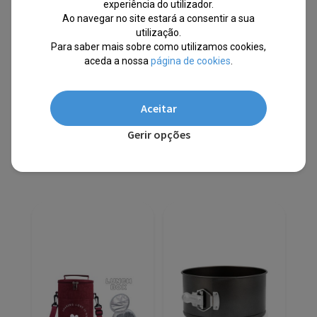
PJM16WZ1
PJM14
experiência do utilizador.
Ao navegar no site estará a consentir a sua
utilização.
EM STOCK
EM STOCK
Para saber mais sobre como utilizamos cookies,
PVPR
PVPR
aceda a nossa
página de cookies
.
O
O
O
O
€
15.99
€
7.48
€
18.40
€
9.78
preço
preço
preço
preço
original
atual
original
atual
-53%
-47%
Aceitar
era:
é:
era:
é:
€15.99.
€7.48.
€18.40.
€9.78.
Envio Imediato
Envio Imediato
Gerir opções