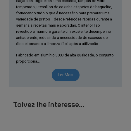
caçarolas, frigideiras, uma caçarola, tampas de vidro
-
temperado, utensílios de cozinha e tapetes de baquelite,
Azul
fornecendo tudo o que é necessário para preparar uma
variedade de pratos— desde refeições rápidas durante a
semana a receitas mais elaboradas. O interior liso
revestido a mármore garante um excelente desempenho
antiaderente, reduzindo a necessidade de excesso de
óleo e tornando a limpeza fácil após a utilização.
Fabricado em alumínio 3003 de alta qualidade, o conjunto
proporciona…
Ler Mais
Talvez lhe interesse...