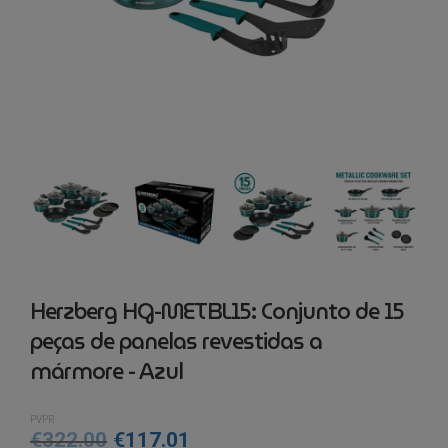
Herzberg HG-METBL15: Conjunto de 15
peças de panelas revestidas a
mármore - Azul
PVPR
O
O
€
322.00
€
117.01