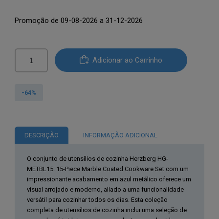
preço
preço
Promoção de 09-08-2026 a 31-12-2026
original
atual
era:
é:
Quantidade
€322.00.
€117.01.
Adicionar ao Carrinho
de
Herzberg
HG-
-64%
METBL15:
Conjunto
de
DESCRIÇÃO
INFORMAÇÃO ADICIONAL
15
peças
O conjunto de utensílios de cozinha Herzberg HG-
de
METBL15: 15-Piece Marble Coated Cookware Set com um
panelas
impressionante acabamento em azul metálico oferece um
revestidas
visual arrojado e moderno, aliado a uma funcionalidade
versátil para cozinhar todos os dias. Esta coleção
a
completa de utensílios de cozinha inclui uma seleção de
mármore