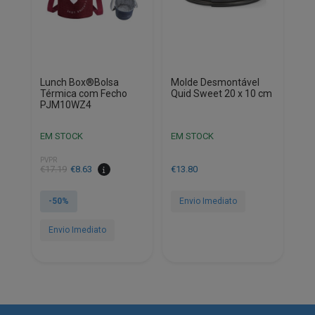
Lunch Box®Bolsa
Molde Desmontável
Térmica com Fecho
Quid Sweet 20 x 10 cm
PJM10WZ4
EM STOCK
EM STOCK
PVPR
O
O
€
17.19
€
8.63
€
13.80
preço
preço
original
atual
-50%
Envio Imediato
era:
é:
€17.19.
€8.63.
Envio Imediato