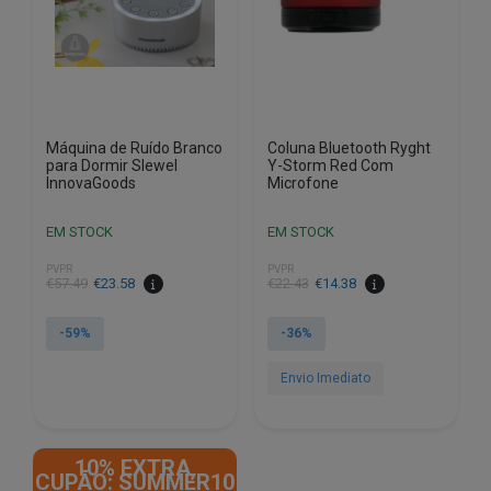
Máquina de Ruído Branco
Coluna Bluetooth Ryght
para Dormir Slewel
Y-Storm Red Com
InnovaGoods
Microfone
EM STOCK
EM STOCK
PVPR
PVPR
O
O
O
O
€
57.49
€
23.58
€
22.43
€
14.38
preço
preço
preço
preço
original
atual
original
atual
-59%
-36%
era:
é:
era:
é:
€57.49.
€23.58.
€22.43.
€14.38.
Envio Imediato
10% EXTRA,
CUPÃO: SUMMER10