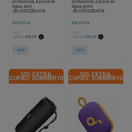
profissional, à prova de
profissional, à prova de
água, azul
água, preto
JBLGOES2BLUCN
JBLGOES2BLKCN
EM STOCK
EM STOCK
PVPR
PVPR
O
O
O
O
€
58.03
€
40.09
€
58.03
€
40.09
preço
preço
preço
preço
original
atual
original
atual
-31%
-31%
era:
é:
era:
é:
€58.03.
€40.09.
€58.03.
€40.09.
10% EXTRA,
10% EXTRA,
CUPÃO: SUMMER10
CUPÃO: SUMMER10