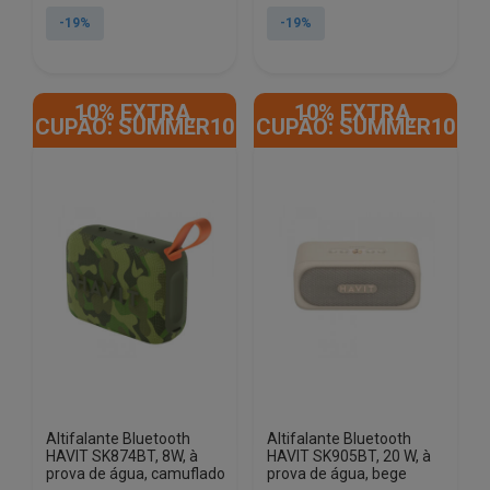
original
atual
original
atual
-19%
-19%
era:
é:
era:
é:
€46.86.
€38.00.
€52.58.
€42.50.
10% EXTRA,
10% EXTRA,
CUPÃO: SUMMER10
CUPÃO: SUMMER10
Altifalante Bluetooth
Altifalante Bluetooth
HAVIT SK874BT, 8W, à
HAVIT SK905BT, 20 W, à
prova de água, camuflado
prova de água, bege