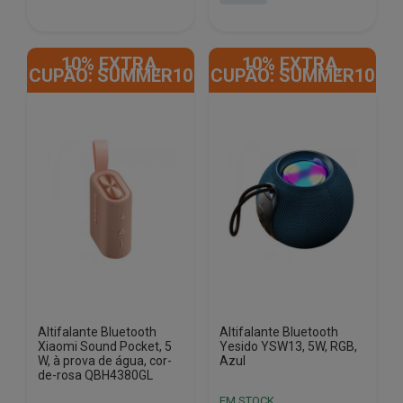
era:
é:
€79.75.
€63.44.
€26.84.
€22.57.
10% EXTRA,
10% EXTRA,
CUPÃO: SUMMER10
CUPÃO: SUMMER10
Altifalante Bluetooth
Altifalante Bluetooth
Xiaomi Sound Pocket, 5
Yesido YSW13, 5W, RGB,
W, à prova de água, cor-
Azul
de-rosa QBH4380GL
EM STOCK