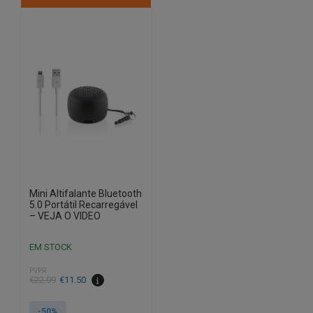
Mini Altifalante Bluetooth
5.0 Portátil Recarregável
– VEJA O VIDEO
EM STOCK
PVPR
O
O
€
22.99
€
11.50
preço
preço
original
atual
-50%