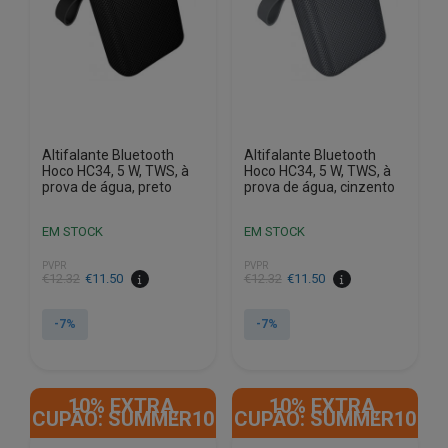
Altifalante Bluetooth
Altifalante Bluetooth
Hoco HC34, 5 W, TWS, à
Hoco HC34, 5 W, TWS, à
prova de água, preto
prova de água, cinzento
EM STOCK
EM STOCK
PVPR
PVPR
O
O
O
O
€
12.32
€
11.50
€
12.32
€
11.50
preço
preço
preço
preço
original
atual
original
atual
-7%
-7%
era:
é:
era:
é:
€12.32.
€11.50.
€12.32.
€11.50.
10% EXTRA,
10% EXTRA,
CUPÃO: SUMMER10
CUPÃO: SUMMER10