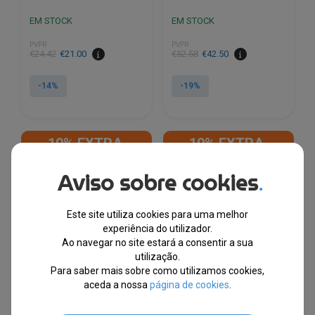
EM STOCK
EM STOCK
PVPR
PVPR
O
O
O
O
€
24.42
€
21.00
€
52.58
€
42.50
preço
preço
preço
preço
original
atual
original
atual
-14%
-19%
era:
é:
era:
é:
€24.42.
€21.00.
€52.58.
€42.50.
10% EXTRA,
10% EXTRA,
CUPÃO: SUMMER10
CUPÃO: SUMMER10
Aviso sobre cookies
.
Este site utiliza cookies para uma melhor
experiência do utilizador.
Ao navegar no site estará a consentir a sua
utilização.
Para saber mais sobre como utilizamos cookies,
aceda a nossa
página de cookies
.