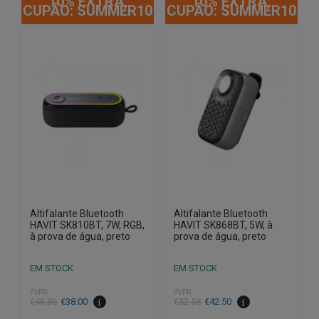
10% EXTRA,
10% EXTRA,
CUPÃO: SUMMER10
CUPÃO: SUMMER10
Altifalante Bluetooth
Altifalante Bluetooth
HAVIT SK810BT, 7W, RGB,
HAVIT SK868BT, 5W, à
à prova de água, preto
prova de água, preto
EM STOCK
EM STOCK
PVPR
PVPR
O
O
O
O
€
46.86
€
38.00
€
52.58
€
42.50
preço
preço
preço
preço