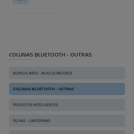
era:
é:
€22.99.
€11.50.
COLUNAS BLUETOOTH - OUTRAS
AURICULARES - AUSCULTADORES
COLUNAS BLUETOOTH - OUTRAS
PRODUTOS INTELIGENTES
PILHAS - LANTERNAS