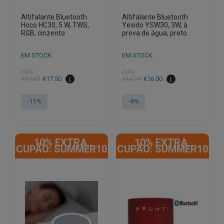
Altifalante Bluetooth
Altifalante Bluetooth
Hoco HC30, 5 W, TWS,
Yesido YSW30, 3W, à
RGB, cinzento
prova de água, preto
EM STOCK
EM STOCK
PVPR
PVPR
O
O
O
O
€
19.69
€
17.50
€
16.94
€
16.00
preço
preço
preço
preço
original
atual
original
atual
-11%
-6%
era:
é:
era:
é:
€19.69.
€17.50.
€16.94.
€16.00.
10% EXTRA,
10% EXTRA,
CUPÃO: SUMMER10
CUPÃO: SUMMER10