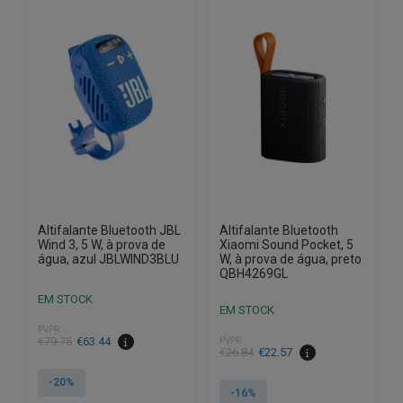
Altifalante Bluetooth JBL
Altifalante Bluetooth
Wind 3, 5 W, à prova de
Xiaomi Sound Pocket, 5
água, azul JBLWIND3BLU
W, à prova de água, preto
QBH4269GL
EM STOCK
EM STOCK
PVPR
O
O
€
79.75
€
63.44
PVPR
O
O
€
26.84
€
22.57
preço
preço
preço
preço
original
atual
-20%
original
atual
-16%
era:
é: