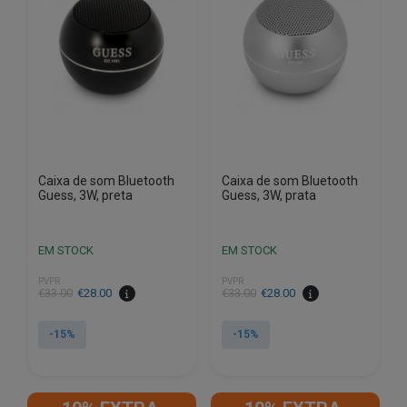
Caixa de som Bluetooth
Caixa de som Bluetooth
Guess, 3W, preta
Guess, 3W, prata
EM STOCK
EM STOCK
PVPR
PVPR
O
O
O
O
€
33.00
€
28.00
€
33.00
€
28.00
preço
preço
preço
preço
original
atual
original
atual
-15%
-15%
era:
é:
era:
é:
€33.00.
€28.00.
€33.00.
€28.00.