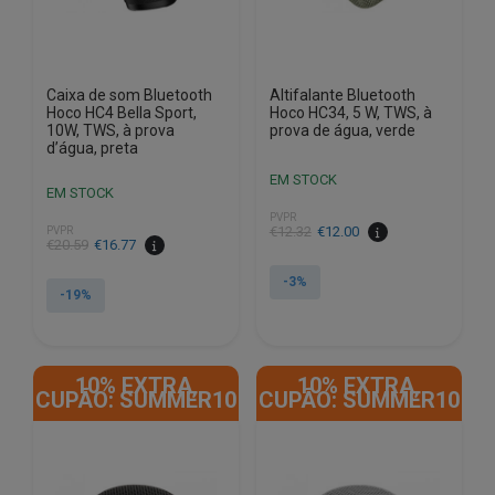
Caixa de som Bluetooth
Altifalante Bluetooth
Hoco HC4 Bella Sport,
Hoco HC34, 5 W, TWS, à
10W, TWS, à prova
prova de água, verde
d’água, preta
EM STOCK
EM STOCK
PVPR
O
O
€
12.32
€
12.00
PVPR
O
O
€
20.59
€
16.77
preço
preço
preço
preço
original
atual
-3%
original
atual
-19%
era:
é:
era:
é:
€12.32.
€12.00.
€20.59.
€16.77.
10% EXTRA,
10% EXTRA,
CUPÃO: SUMMER10
CUPÃO: SUMMER10