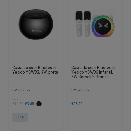
Caixa de som Bluetooth
Caixa de som Bluetooth
Yesido YSW33, 3W, preta
Yesido YSW36 Infantil,
5W, Karaokê, Branca
EM STOCK
EM STOCK
PVPR
O
O
€
12.60
€
9.68
€
25.30
preço
preço
original
atual
-23%
era:
é:
€12.60.
€9.68.