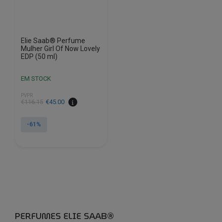
Elie Saab® Perfume
Mulher Girl Of Now Lovely
EDP (50 ml)
EM STOCK
PVPR
O
O
€
116.15
€
45.00
preço
preço
original
atual
-61%
era:
é:
€116.15.
€45.00.
PERFUMES ELIE SAAB®