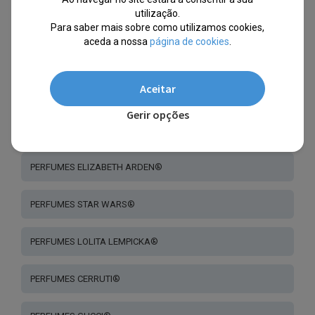
utilização.
PERFUMES PACO RABANNE®
Para saber mais sobre como utilizamos cookies,
aceda a nossa
página de cookies
.
CONJUNTOS PERFUMES - COSMÉTICA
Aceitar
PERFUMES JIMMY CHOO®
Gerir opções
PERFUMES CHLOÉ ®
PERFUMES ELIZABETH ARDEN®
PERFUMES STAR WARS®
PERFUMES LOLITA LEMPICKA®
PERFUMES CERRUTI®