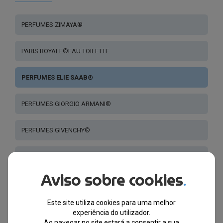
PERFUMES ZIMAYA®
PARIS ROYALE®EAU TOILETTE
PERFUMES ELIE SAAB®
PERFUMES GIORGIO ARMANI®
PERFUMES GIVENCHY®
PERFUMES KENZO®
Aviso sobre cookies
.
PERFUMES BURBERRY ®
Este site utiliza cookies para uma melhor
PERFUMES CALVIN KLEIN®
experiência do utilizador.
Ao navegar no site estará a consentir a sua