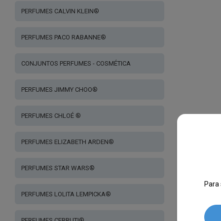
PERFUMES CALVIN KLEIN®
PERFUMES PACO RABANNE®
CONJUNTOS PERFUMES - COSMÉTICA
PERFUMES JIMMY CHOO®
PERFUMES CHLOÉ ®
PERFUMES ELIZABETH ARDEN®
PERFUMES STAR WARS®
Para 
PERFUMES LOLITA LEMPICKA®
PERFUMES CERRUTI®