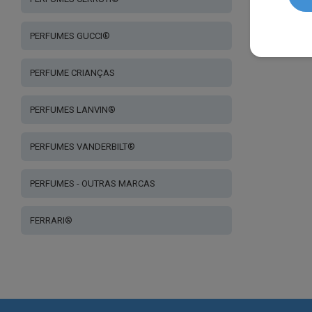
PERFUMES GUCCI®
PERFUME CRIANÇAS
PERFUMES LANVIN®
PERFUMES VANDERBILT®
PERFUMES - OUTRAS MARCAS
FERRARI®