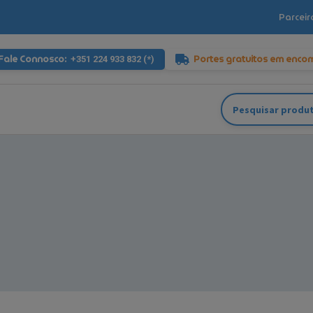
Parceir
Fale Connosco:
Portes gratuitos em enco
+351 224 933 832 (*)
Pesquisar
por: