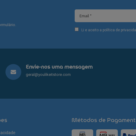
rmulário.
Li e aceito a política de privaci
Envie-nos uma mensagem
geral@youlikeitstore.com
ões
Métodos de Pagament
ivacidade