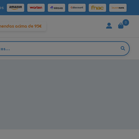
os
0
mendas acima de 95€