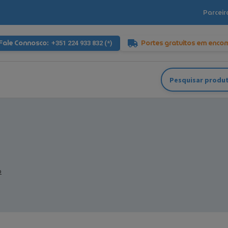
Parceir
Fale Connosco:
Portes gratuitos em enco
+351 224 933 832 (*)
Pesquisar
por:
o