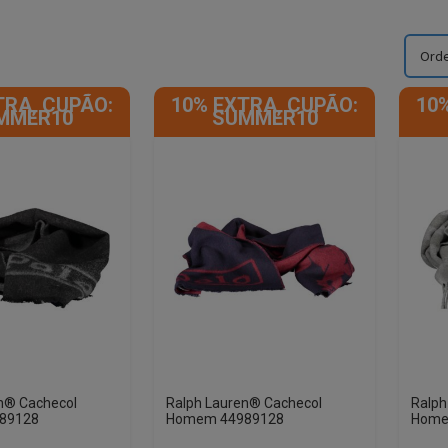
TRA, CUPÃO:
10% EXTRA, CUPÃO:
10
MMER10
SUMMER10
n® Cachecol
Ralph Lauren® Cachecol
Ralph
89128
Homem 44989128
Home