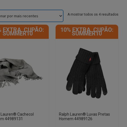
Sorte
A mostrar todos os 4 resultados
by
lates
% EXTRA, CUPÃO:
10% EXTRA, CUPÃO:
SUMMER10
SUMMER10
 Lauren® Cachecol
Ralph Lauren® Luvas Pretas
m 44989131
Homem 44989126