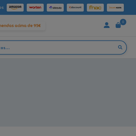
os
0
mendas acima de 95€