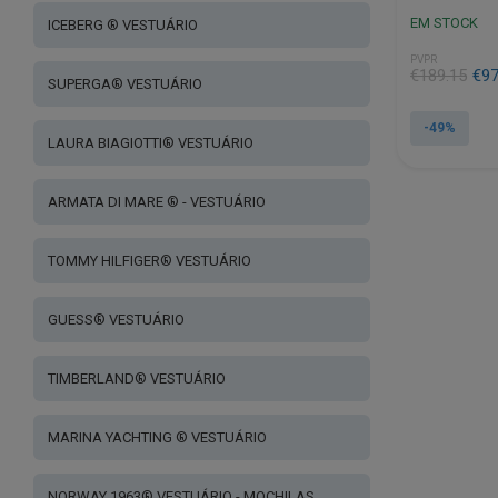
EM STOCK
ICEBERG ® VESTUÁRIO
PVPR
€
189.15
€
97
SUPERGA® VESTUÁRIO
-49%
LAURA BIAGIOTTI® VESTUÁRIO
This
product
ARMATA DI MARE ® - VESTUÁRIO
has
multiple
variants.
TOMMY HILFIGER® VESTUÁRIO
The
options
GUESS® VESTUÁRIO
may
be
chosen
TIMBERLAND® VESTUÁRIO
on
the
MARINA YACHTING ® VESTUÁRIO
product
page
NORWAY 1963® VESTUÁRIO - MOCHILAS