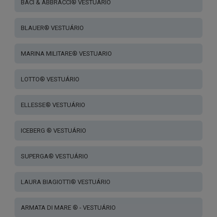
page
BACI & ABBRACCI® VESTUÁRIO
BLAUER® VESTUÁRIO
MARINA MILITARE® VESTUARIO
LOTTO® VESTUÁRIO
ELLESSE® VESTUÁRIO
ICEBERG ® VESTUÁRIO
SUPERGA® VESTUÁRIO
LAURA BIAGIOTTI® VESTUÁRIO
ARMATA DI MARE ® - VESTUÁRIO