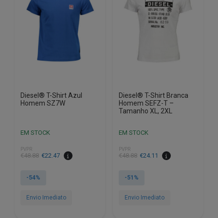
may
may
be
be
chosen
chosen
on
on
the
the
product
product
page
page
Diesel® T-Shirt Azul
Diesel® T-Shirt Branca
Homem SZ7W
Homem SEFZ-T –
Tamanho XL, 2XL
EM STOCK
EM STOCK
PVPR
PVPR
€
48.88
€
22.47
€
48.88
€
24.11
-54%
-51%
Envio Imediato
Envio Imediato
This
This