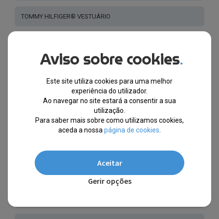
TOMMY HILFIGER® VESTUÁRIO
GUESS® VESTUÁRIO
Aviso sobre cookies
.
TIMBERLAND® VESTUÁRIO
Este site utiliza cookies para uma melhor
experiência do utilizador.
MARINA YACHTING ® VESTUÁRIO
Ao navegar no site estará a consentir a sua
utilização.
Para saber mais sobre como utilizamos cookies,
NORWAY 1963® VESTUÁRIO - MOCHILAS
aceda a nossa
página de cookies
.
CALVIN KLEIN® VESTUÁRIO
Aceitar
ACCADEMIA MILITARE® ARMY 1659® VESTUÁRIO
Gerir opções
U.S. POLO ASSN.® VESTUÁRIO