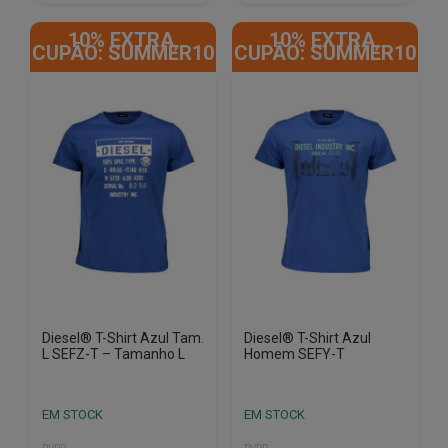
product
product
10% EXTRA,
10% EXTRA,
has
has
CUPÃO: SUMMER10
CUPÃO: SUMMER10
multiple
multiple
variants.
variants.
The
The
options
options
may
may
be
be
chosen
chosen
on
on
the
the
product
product
page
page
Diesel® T-Shirt Azul Tam.
Diesel® T-Shirt Azul
L SEFZ-T – Tamanho L
Homem SEFY-T
EM STOCK
EM STOCK