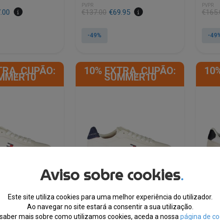
PVPR
PVPR
.00
€
137.00
€
69.95
€
165.
-49%
-49
This
This
product
product
TRA, CUPÃO:
10% EXTRA, CUPÃO:
10
has
has
MMER10
SUMMER10
multiple
multipl
variants.
variants
The
The
options
options
may
may
be
be
chosen
chosen
on
on
the
the
Aviso sobre cookies
.
product
product
page
page
Este site utiliza cookies para uma melhor experiência do utilizador.
Ao navegar no site estará a consentir a sua utilização.
saber mais sobre como utilizamos cookies, aceda a nossa
página de co
ger® Sapatilhas
Tommy Hilfiger® Sapatilhas
Tommy