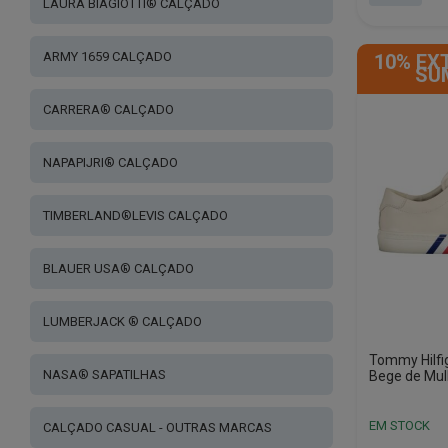
LAURA BIAGIOTTI® CALÇADO
This
product
ARMY 1659 CALÇADO
10% EX
has
SU
multiple
variants.
CARRERA® CALÇADO
The
options
NAPAPIJRI® CALÇADO
may
be
chosen
TIMBERLAND®LEVIS CALÇADO
on
the
BLAUER USA® CALÇADO
product
page
LUMBERJACK ® CALÇADO
Tommy Hilfi
NASA® SAPATILHAS
Bege de Mu
EM STOCK
CALÇADO CASUAL - OUTRAS MARCAS