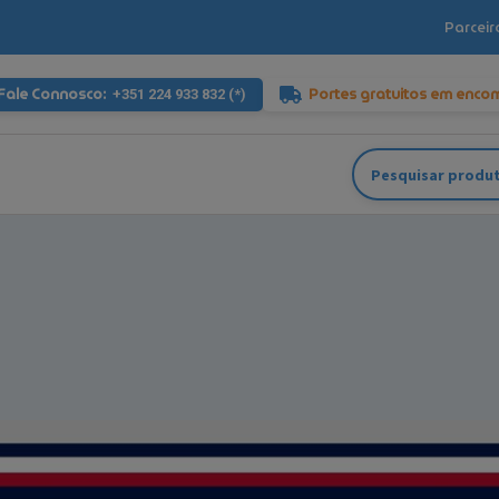
Parceir
Fale Connosco:
Portes gratuitos em enco
+351 224 933 832 (*)
Pesquisar
por: