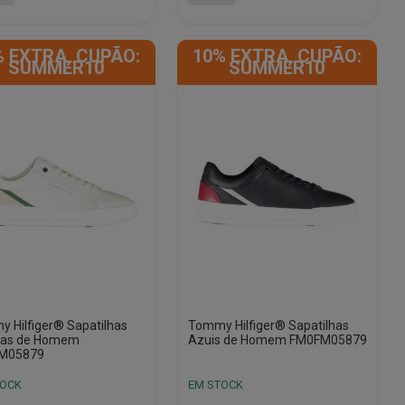
This
product
% EXTRA, CUPÃO:
10% EXTRA, CUPÃO:
has
SUMMER10
SUMMER10
e
multiple
.
variants.
The
options
may
be
chosen
on
the
product
page
 Hilfiger® Sapatilhas
Tommy Hilfiger® Sapatilhas
cas de Homem
Azuis de Homem FM0FM05879
M05879
TOCK
EM STOCK