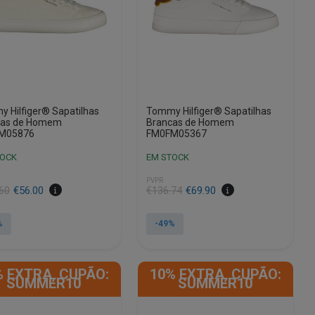
chosen
on
the
product
page
 Hilfiger® Sapatilhas
Tommy Hilfiger® Sapatilhas
cas de Homem
Brancas de Homem
M05876
FM0FM05367
TOCK
EM STOCK
PVPR
60
€
56.00
€
136.74
€
69.90
%
-49%
This
product
% EXTRA, CUPÃO:
10% EXTRA, CUPÃO:
has
SUMMER10
SUMMER10
e
multiple
.
variants.