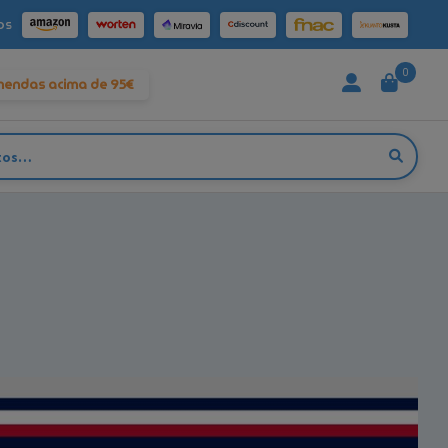
os
0
mendas acima de 95€