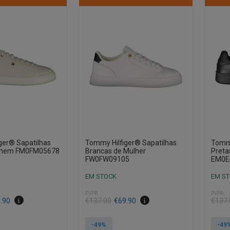
ger® Sapatilhas
Tommy Hilfiger® Sapatilhas
Tommy
omem FM0FM05678
Brancas de Mulher
Pret
FW0FW09105
EM0E
EM STOCK
EM S
PVPR
PVPR
.90
€
137.00
€
69.90
€
137.
-49%
-49