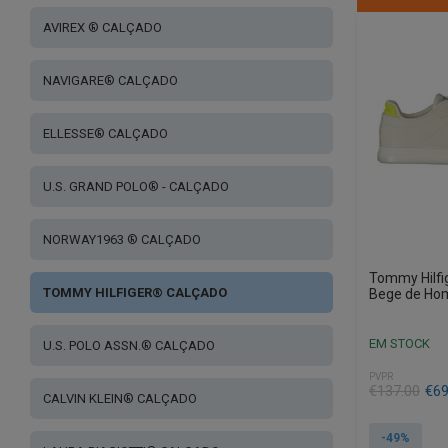
AVIREX ® CALÇADO
NAVIGARE® CALÇADO
ELLESSE® CALÇADO
U.S. GRAND POLO® - CALÇADO
NORWAY1963 ® CALÇADO
Tommy Hilfi
TOMMY HILFIGER® CALÇADO
Bege de H
EM STOCK
U.S. POLO ASSN.® CALÇADO
PVPR
€
137.00
€
69
CALVIN KLEIN® CALÇADO
-49%