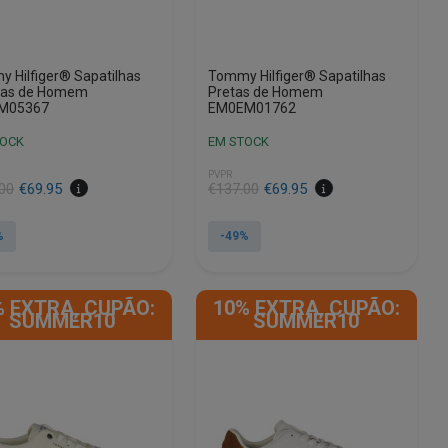
page
 Hilfiger® Sapatilhas
Tommy Hilfiger® Sapatilhas
cas de Homem
Pretas de Homem
M05367
EM0EM01762
TOCK
EM STOCK
PVPR
00
€
69.95
€
137.00
€
69.95
%
-49%
This
product
% EXTRA, CUPÃO:
10% EXTRA, CUPÃO:
has
SUMMER10
SUMMER10
e
multiple
.
variants.
The
options
may
be