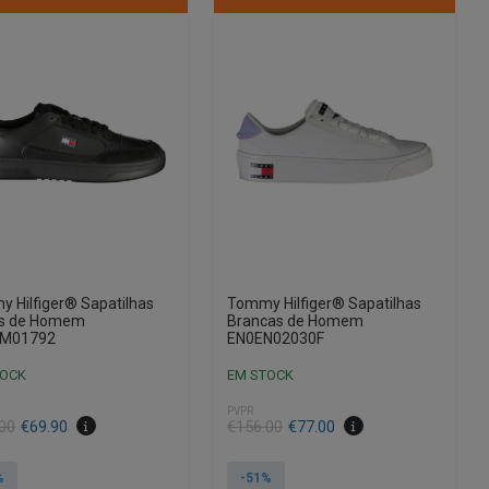
 Hilfiger® Sapatilhas
Tommy Hilfiger® Sapatilhas
as de Homem
Brancas de Homem
M01792
EN0EN02030F
TOCK
EM STOCK
PVPR
00
€
69.90
€
156.00
€
77.00
%
-51%