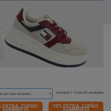
Sorte
A mostrar 1–72 de 291 resultados
by
lates
% EXTRA, CUPÃO:
10% EXTRA, CUPÃO:
SUMMER10
SUMMER10