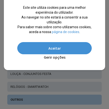
Este site utiliza cookies para uma melhor
experiência do utilizador.
Ao navegar no site estará a consentir a sua
OUTROS
utilização.
Para saber mais sobre como utilizamos cookies,
aceda a nossa
página de cookies
.
BONÉS - CHAPÉUS - GORROS
Aceitar
BOLSAS - MALAS - CARTEIRAS
Gerir opções
CABELO - BIJUTERIA
LOUÇA - CONJUNTOS FESTA
RELÓGIOS - SMARTWATCH
OUTROS