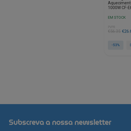
Aquecimento
1000W CF-E
EM STOCK
PVPR
O
O
€
56.35
€
26.
preço
preço
original
atual
-53%
era:
é:
€56.35.
€26.68.
Subscreva a nossa newsletter