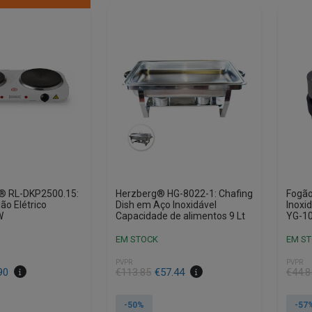
e® RL-DKP2500.15:
Herzberg® HG-8022-1: Chafing
Fogão
ão Elétrico
Dish em Aço Inoxidável
Inoxi
W
Capacidade de alimentos 9 Lt
YG-1
EM STOCK
EM S
PVPR
PVPR
O
O
O
O
90
€
113.85
€
57.44
€
44.8
preço
preço
preço
preço
original
atual
origin
atual
-50%
-57