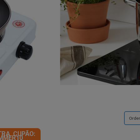
TRA, CUPÃO:
MMER10