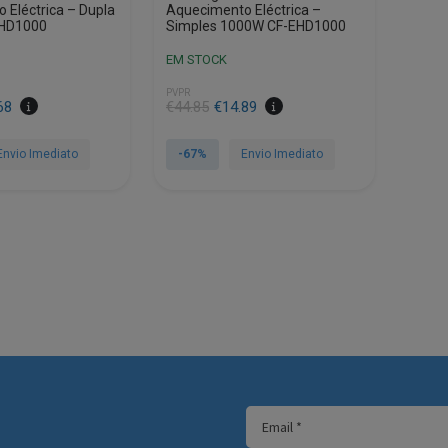
 Eléctrica – Dupla
Aquecimento Eléctrica –
HD1000
Simples 1000W CF-EHD1000
EM STOCK
PVPR
O
O
68
€
44.85
€
14.89
preço
preço
original
atual
Envio Imediato
-67%
Envio Imediato
era:
é:
€44.85.
€14.89.