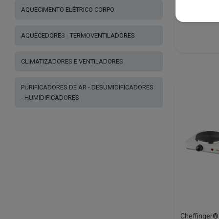
AQUECIMENTO ELÉTRICO CORPO
€
109.00
AQUECEDORES - TERMOVENTILADORES
CLIMATIZADORES E VENTILADORES
PURIFICADORES DE AR - DESUMIDIFICADORES
- HUMIDIFICADORES
Cheffinger®