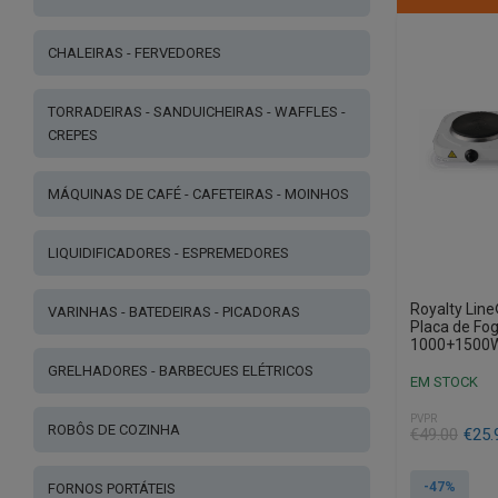
CHALEIRAS - FERVEDORES
TORRADEIRAS - SANDUICHEIRAS - WAFFLES -
CREPES
MÁQUINAS DE CAFÉ - CAFETEIRAS - MOINHOS
LIQUIDIFICADORES - ESPREMEDORES
Royalty Lin
VARINHAS - BATEDEIRAS - PICADORAS
Placa de Fog
1000+1500
GRELHADORES - BARBECUES ELÉTRICOS
EM STOCK
PVPR
ROBÔS DE COZINHA
O
O
€
49.00
€
25.
preço
preço
original
atual
-47%
FORNOS PORTÁTEIS