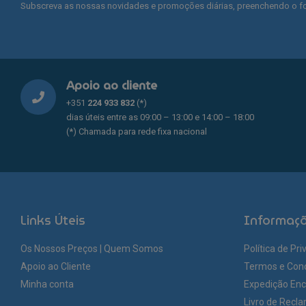
Subscreva as nossas novidades e promoções diárias, preenchendo o fo
Apoio ao cliente
+351
224 933 832
(*)
dias úteis entre as 09:00 – 13:00 e 14:00 – 18:00
(*) Chamada para rede fixa nacional
Links Úteis
Informaç
Os Nossos Preços | Quem Somos
Política de Pr
Apoio ao Cliente
Termos e Con
Minha conta
Expedição En
Livro de Recl