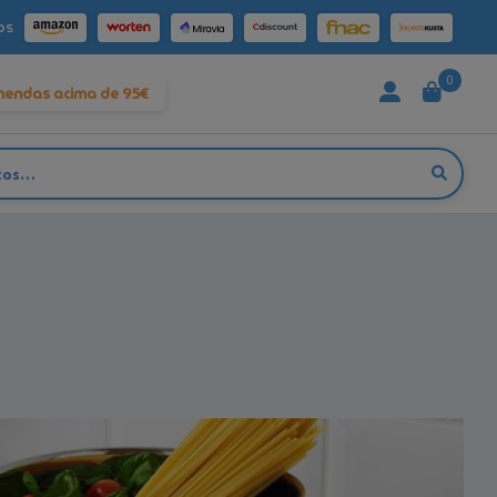
os
0
mendas acima de 95€