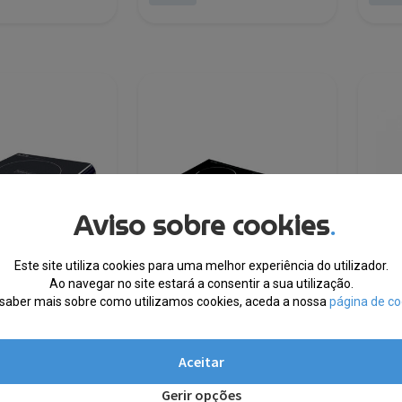
era:
é:
era:
é:
€113.85.
€57.44.
€44.8
€19.4
Aviso sobre cookies
.
Este site utiliza cookies para uma melhor experiência do utilizador.
Ao navegar no site estará a consentir a sua utilização.
saber mais sobre como utilizamos cookies, aceda a nossa
página de co
ução Portátil
Placa de Indução Portátil
Cheff
 EIP2000
Royalty Line RL-DIP4000.2
Simpl
Aceitar
EM STOCK
EM S
Gerir opções