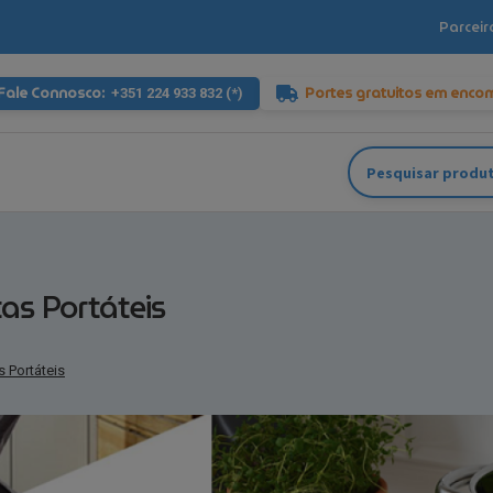
Parceir
Fale Connosco:
Portes gratuitos em enco
+351 224 933 832 (*)
Pesquisar
por:
as Portáteis
 Portáteis