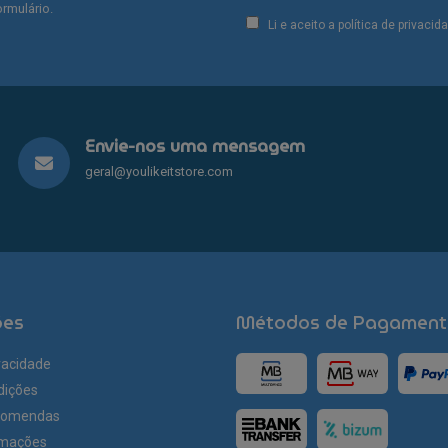
rmulário.
Li e aceito a política de privaci
Envie-nos uma mensagem
geral@youlikeitstore.com
ões
Métodos de Pagament
ivacidade
dições
comendas
amações