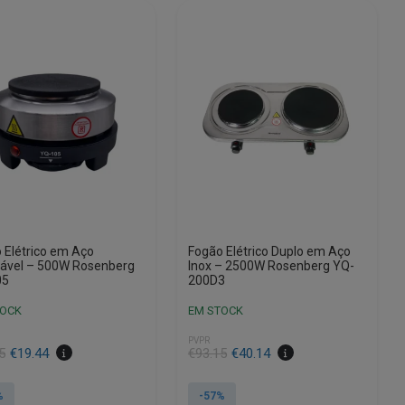
 Elétrico em Aço
Fogão Elétrico Duplo em Aço
dável – 500W Rosenberg
Inox – 2500W Rosenberg YQ-
05
200D3
TOCK
EM STOCK
PVPR
O
O
5
€
19.44
€
93.15
€
40.14
preço
preço
al
original
atual
%
-57%