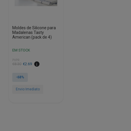
Moldes de Silicone para
Madalenas Tasty
American (pack de 4)
EM STOCK
PVPR
O
O
€
8.30
€
2.69
preço
preço
original
atual
-68%
era:
é:
€8.30.
€2.69.
Envio Imediato