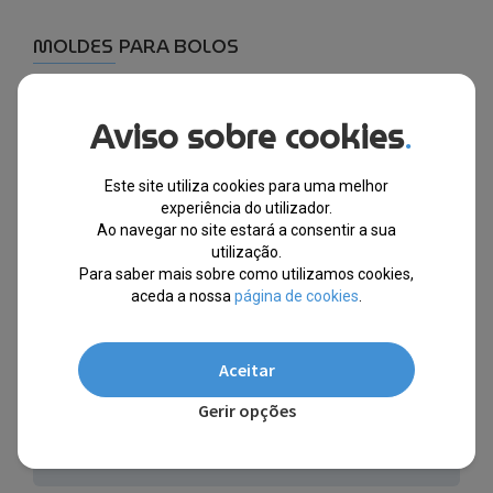
MOLDES PARA BOLOS
MOLDES PARA BOLOS
Aviso sobre cookies
.
CAFETEIRAS
Este site utiliza cookies para uma melhor
experiência do utilizador.
Ao navegar no site estará a consentir a sua
UTILIDADES DE COZINHA
utilização.
Para saber mais sobre como utilizamos cookies,
FRIGIDEIRAS - BANDEJAS PARA FORNO - OUTROS
aceda a nossa
página de cookies
.
TRENS DE COZINHA - PANELAS - CAÇAROLAS - OUTROS
Aceitar
TRAVESSAS E ASSADEIRAS PARA FORNO - VIDRO - OUTROS
Gerir opções
ARTIGOS DE CUTELARIA - OUTROS