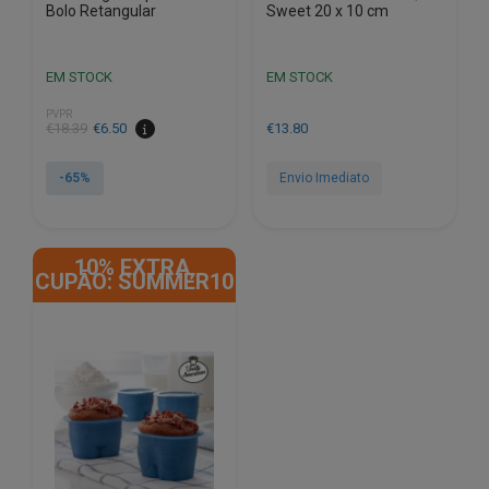
Bolo Retangular
Sweet 20 x 10 cm
EM STOCK
EM STOCK
PVPR
O
O
€
18.39
€
6.50
€
13.80
preço
preço
original
atual
-65%
Envio Imediato
era:
é:
€18.39.
€6.50.
10% EXTRA,
CUPÃO: SUMMER10