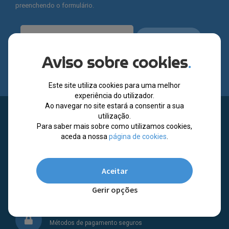
preenchendo o formulário.
SUBSCREVER
Aviso sobre cookies
.
Li e aceito a política de privacidade deste website.
Este site utiliza cookies para uma melhor
experiência do utilizador.
Ao navegar no site estará a consentir a sua
Apoio ao cliente
utilização.
Para saber mais sobre como utilizamos cookies,
+351
224 933 832
(*)
aceda a nossa
página de cookies
.
dias úteis entre as 09:00 – 13:00 e 14:00 – 18:00
(*) Chamada para rede fixa nacional
Aceitar
Envie-nos uma mensagem
geral@youlikeitstore.com
Gerir opções
Pagamento seguro
Métodos de pagamento seguros