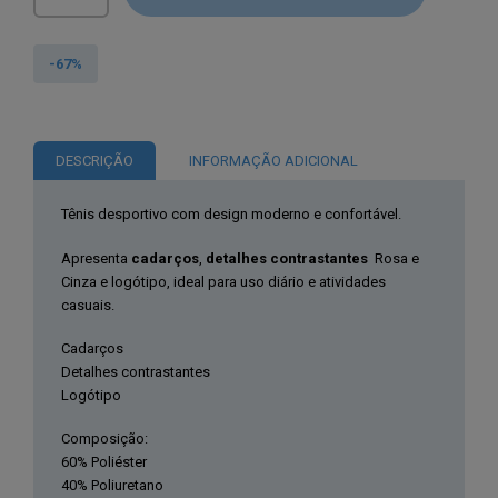
de
U.S.
Polo
-67%
Assn.®Sapatilhas
Cinza
de
DESCRIÇÃO
INFORMAÇÃO ADICIONAL
Criança
NOBIK008K3TH1
Tênis desportivo com design moderno e confortável.
Apresenta
cadarços
,
detalhes contrastantes
Rosa e
Cinza e logótipo, ideal para uso diário e atividades
casuais.
Cadarços
Detalhes contrastantes
Logótipo
Composição:
60% Poliéster
40% Poliuretano