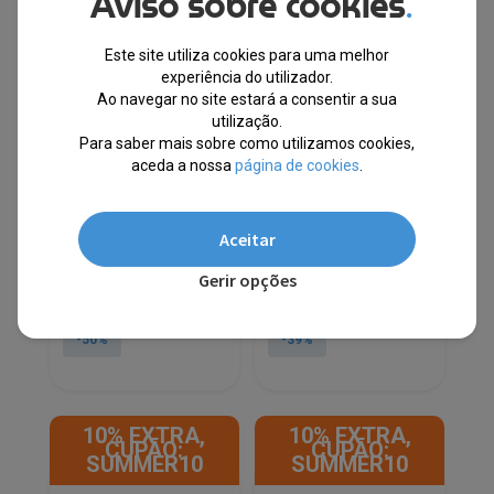
Aviso sobre cookies
.
Este site utiliza cookies para uma melhor
experiência do utilizador.
Ao navegar no site estará a consentir a sua
utilização.
Para saber mais sobre como utilizamos cookies,
Fila®Sapatilhas
Tommy Hilfiger®
aceda a nossa
página de cookies
.
Desportivas e Casual
Sapatilhas Branco
Branco FFW0286
FM0FM04490
Aceitar
ESGOTADO
EM STOCK
Gerir opções
PVPR
PVPR
€
120.00
€
59.50
€
150.00
€
92.00
-50%
-39%
This
This
product
product
10% EXTRA,
10% EXTRA,
has
has
CUPÃO:
CUPÃO:
multiple
multiple
SUMMER10
SUMMER10
variants.
variants.