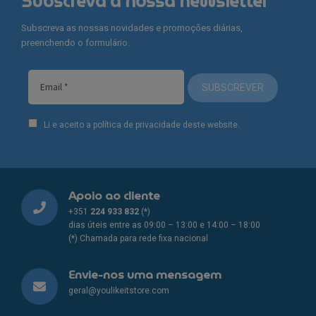
Subscreva a nossa newsletter
options
options
Subscreva as nossas novidades e promoções diárias,
may
may
preenchendo o formulário.
be
be
chosen
chosen
on
on
SUBSCREVER
the
the
product
product
Li e aceito a política de privacidade deste website.
page
page
Apoio ao cliente
+351
224 933 832
(*)
dias úteis entre as 09:00 – 13:00 e 14:00 – 18:00
(*) Chamada para rede fixa nacional
Envie-nos uma mensagem
geral@youlikeitstore.com