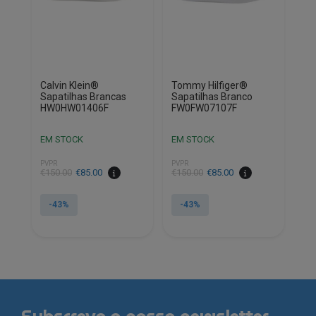
on
product
the
page
product
page
Calvin Klein®
Tommy Hilfiger®
Sapatilhas Brancas
Sapatilhas Branco
HW0HW01406F
FW0FW07107F
EM STOCK
EM STOCK
PVPR
PVPR
€
150.00
€
85.00
€
150.00
€
85.00
-43%
-43%
This
This
product
product
has
has
multiple
multiple
variants.
variants.
The
The