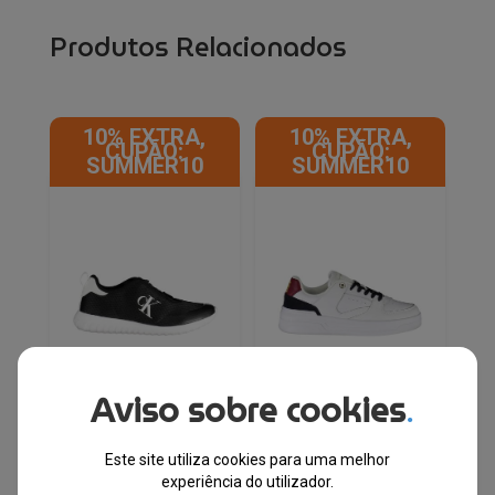
Produtos Relacionados
10% EXTRA,
10% EXTRA,
CUPÃO:
CUPÃO:
SUMMER10
SUMMER10
Aviso sobre cookies
.
Este site utiliza cookies para uma melhor
Calvin Klein®
Tommy Hilfiger®
experiência do utilizador.
Sapatilhas Pretas
Sapatilhas Branco