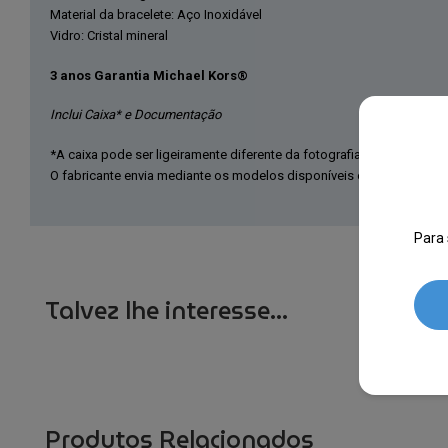
Material da bracelete: Aço Inoxidável
Vidro: Cristal mineral
3 anos Garantia Michael Kors®
Inclui Caixa* e Documentação
*A caixa pode ser ligeiramente diferente da fotografia.
O fabricante envia mediante os modelos disponíveis em fábrica ne
Para 
Talvez lhe interesse...
Produtos Relacionados