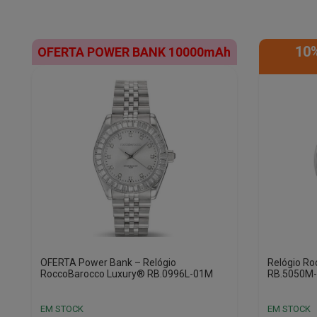
10
OFERTA POWER BANK 10000mAh
OFERTA Power Bank – Relógio
Relógio R
RoccoBarocco Luxury® RB.0996L-01M
RB.5050M
EM STOCK
EM STOCK