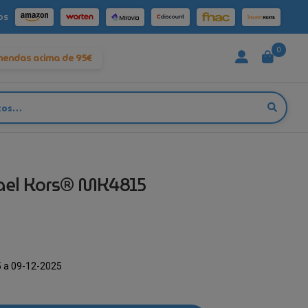
os
0
mendas acima de 95€
ael Kors® MK4815
O
reço
 a 09-12-2025
tual
: