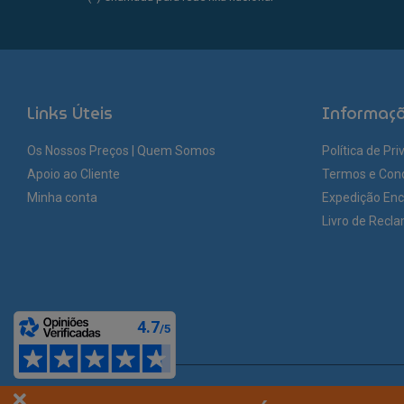
Links Úteis
Informaç
Os Nossos Preços | Quem Somos
Política de Pr
Apoio ao Cliente
Termos e Con
Minha conta
Expedição En
Livro de Recl
© You Like It 2026 - Todos os direitos reservados. Loja online by
Site.pt