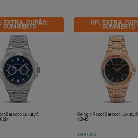
% EXTRA, CUPÃO:
10% EXTRA, CUP
SUMMER10
SUMMER10
occoBarocco Luxury®
Relógio RoccoBarocco Luxury®
-02M
03MS
EM STOCK