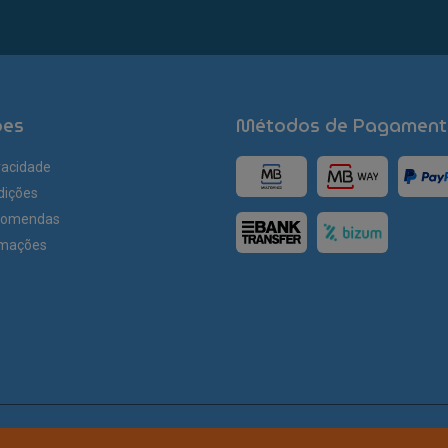
ões
Métodos de Pagament
ivacidade
dições
comendas
amações