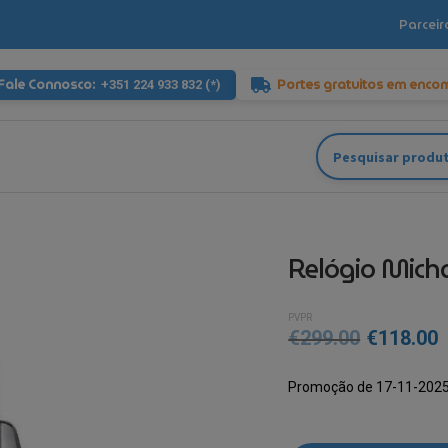
Parceir
Fale Connosco:
Portes gratuitos em enco
+351 224 933 832 (*)
Pesquisar
por:
Relógio Mich
PVPR
O
€
299.00
€
118.00
preço
p
Promoção de 17-11-2025
original
a
era:
é