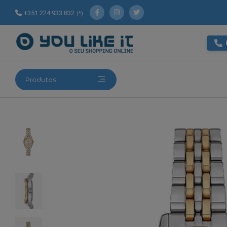
+351 224 933 832
(*)
Produtos