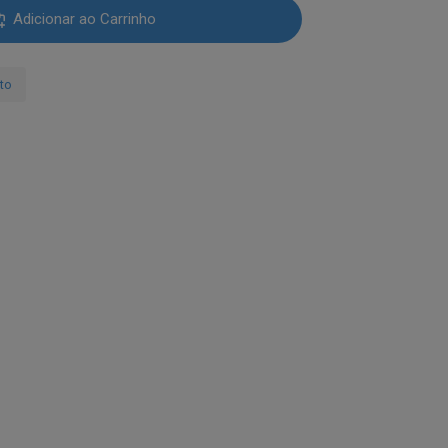
118.00.
Adicionar ao Carrinho
ato