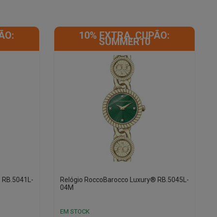
ÃO:
10% EXTRA, CUPÃO:
SUMMER10
 RB.5041L-
Relógio RoccoBarocco Luxury® RB.5045L-
04M
EM STOCK