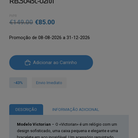
RB.5045L-02M
PVPR
O
O
€
149.00
€
85.00
preço
preço
Promoção de 08-08-2026 a 31-12-2026
original
atual
era:
é:
Quantidade
€149.00.
€85.00.
Adicionar ao Carrinho
de
Relógio
RoccoBarocco
-43%
Envio Imediato
Luxury®
RB.5045L-
02M
DESCRIÇÃO
INFORMAÇÃO ADICIONAL
Modelo Victorian
– O «Victorian» é um relógio com um
design sofisticado, uma caixa pequena e elegante e uma
bracelete em aço inoxidável. Um acessório requintado