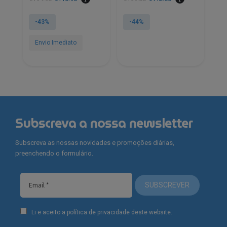
preço
preço
preço
preço
original
atual
original
atual
-43%
-44%
era:
é:
era:
é:
€194.90.
€110.90.
€199.00.
€112.00.
Envio Imediato
Subscreva a nossa newsletter
Subscreva as nossas novidades e promoções diárias,
preenchendo o formulário.
SUBSCREVER
Li e aceito a política de privacidade deste website.