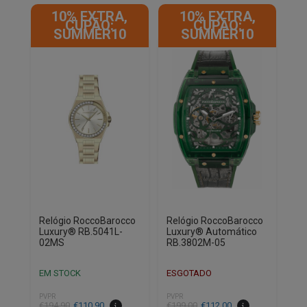
10% EXTRA,
10% EXTRA,
CUPÃO:
CUPÃO:
SUMMER10
SUMMER10
Relógio RoccoBarocco
Relógio RoccoBarocco
Luxury® RB.5041L-
Luxury® Automático
02MS
RB.3802M-05
EM STOCK
ESGOTADO
PVPR
PVPR
O
O
O
O
€
194.90
€
110.90
€
199.00
€
112.00