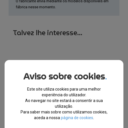
O fabricante envia mediante os modelos disponíveis em
fábrica nesse momento.
Talvez lhe interesse...
Produtos Relacionados
Aviso sobre cookies
.
Este site utiliza cookies para uma melhor
10% EXTRA,
10% EXTRA,
experiência do utilizador.
CUPÃO:
CUPÃO:
SUMMER10
SUMMER10
Ao navegar no site estará a consentir a sua
utilização.
Para saber mais sobre como utilizamos cookies,
aceda a nossa
página de cookies
.