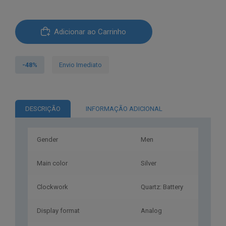
era:
é:
Quantidade
€209.00.
€109.00.
Adicionar ao Carrinho
de
Relógio
Just
-48%
Envio Imediato
Cavalli®
JC1G215M0045
DESCRIÇÃO
INFORMAÇÃO ADICIONAL
Gender
Men
Main color
Silver
Clockwork
Quartz: Battery
Display format
Analog