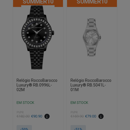
SUMMER10
SUMMER10
Relógio RoccoBarocco
Relógio RoccoBarocco
Luxury® RB.0996L-
Luxury® RB.5041L-
02M
01M
EM STOCK
EM STOCK
PVPR
PVPR
O
O
O
O
€
182.00
€
90.90
€
159.90
€
79.00
preço
preço
preço
preço
original
atual
original
atual
-50%
-51%