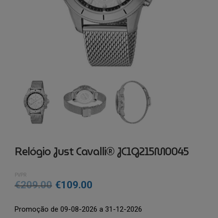
Relógio Just Cavalli® JC1G215M0045
PVPR
O
O
€
209.00
€
109.00
preço
preço
Promoção de 09-08-2026 a 31-12-2026
original
atual