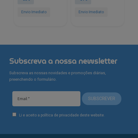
era:
é:
era:
é:
€182.00.
€90.90.
€159.90.
€79.00.
Envio Imediato
Envio Imediato
Subscreva a nossa newsletter
Subscreva as nossas novidades e promoções diárias,
preenchendo o formulário.
SUBSCREVER
Li e aceito a política de privacidade deste website.