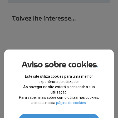
Talvez lhe interesse...
Produtos Relacionados
Aviso sobre cookies
.
10% EXTRA,
10% EXTRA,
CUPÃO:
CUPÃO:
Este site utiliza cookies para uma melhor
SUMMER10
SUMMER10
experiência do utilizador.
Ao navegar no site estará a consentir a sua
utilização.
Para saber mais sobre como utilizamos cookies,
aceda a nossa
página de cookies
.