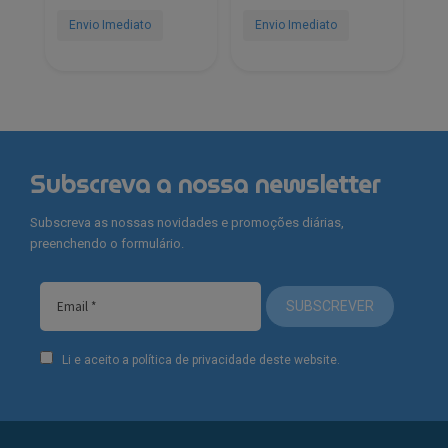
era:
é:
era:
é:
€51.75.
€39.10.
€51.75.
€39.10.
Envio Imediato
Envio Imediato
Subscreva a nossa newsletter
Subscreva as nossas novidades e promoções diárias,
preenchendo o formulário.
SUBSCREVER
Li e aceito a política de privacidade deste website.