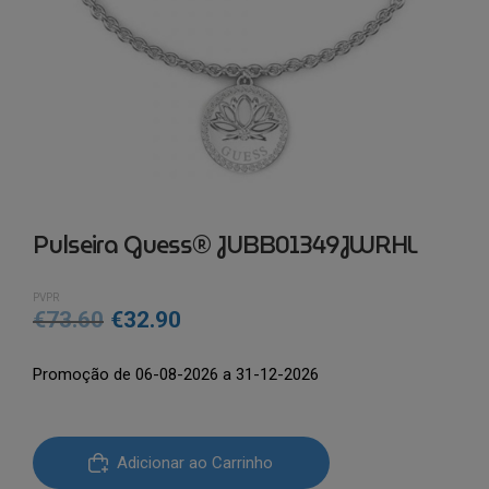
Pulseira Guess® JUBB01349JWRHL
PVPR
O
O
€
73.60
€
32.90
preço
preço
Promoção de 06-08-2026 a 31-12-2026
original
atual
era:
é:
Quantidade
€73.60.
€32.90.
Adicionar ao Carrinho
de