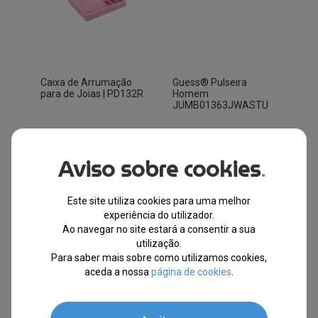
Caixa de Arrumação
Guess® Pulseira
para de Joias | PD132R
Homem
JUMB01363JWASTU
EM STOCK
EM STOCK
Aviso sobre cookies
.
PVPR
PVPR
O
O
O
O
€
21.51
€
9.68
€
53.67
€
35.60
preço
preço
preço
preço
original
atual
original
atual
Este site utiliza cookies para uma melhor
-55%
-34%
era:
é:
era:
é:
experiência do utilizador.
Ao navegar no site estará a consentir a sua
€21.51.
€9.68.
€53.67.
€35.60.
Envio Imediato
utilização.
Para saber mais sobre como utilizamos cookies,
aceda a nossa
página de cookies
.
10% EXTRA,
10% EXTRA,
CUPÃO:
CUPÃO:
SUMMER10
SUMMER10