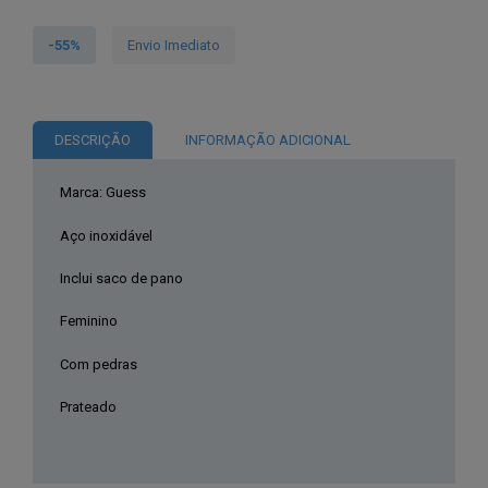
Pulseira
Guess®
-55%
Envio Imediato
JUBB01349JWRHL
DESCRIÇÃO
INFORMAÇÃO ADICIONAL
Marca: Guess
Aço inoxidável
Inclui saco de pano
Feminino
Com pedras
Prateado