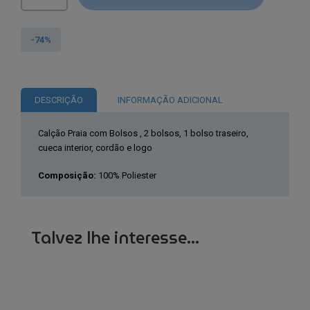
de
Karl
Lagerfeld®
-74%
Calção
Banho
Branco
DESCRIÇÃO
INFORMAÇÃO ADICIONAL
KL21MBM06
Calção Praia com Bolsos , 2 bolsos, 1 bolso traseiro,
cueca interior, cordão e logo
Composição:
100% Poliester
Talvez lhe interesse...