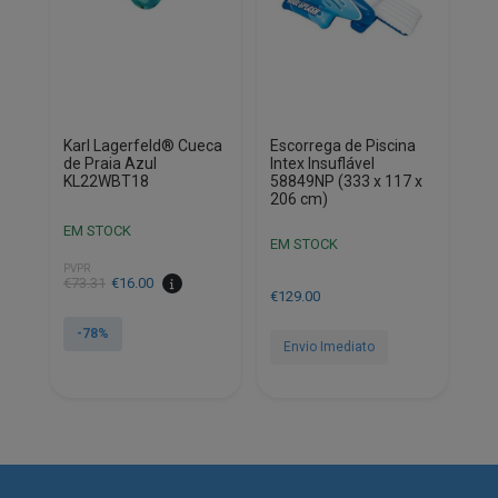
Karl Lagerfeld® Cueca
Escorrega de Piscina
de Praia Azul
Intex Insuflável
KL22WBT18
58849NP (333 x 117 x
206 cm)
EM STOCK
EM STOCK
PVPR
€
73.31
€
16.00
€
129.00
-78%
Envio Imediato
This
product
has
multiple
variants.