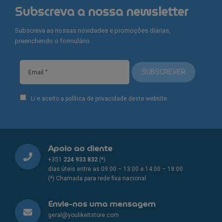
The
Subscreva a nossa newsletter
options
may
Subscreva as nossas novidades e promoções diárias,
be
preenchendo o formulário.
chosen
on
SUBSCREVER
the
product
page
Li e aceito a política de privacidade deste website.
Apoio ao cliente
+351
224 933 832
(*)
dias úteis entre as 09:00 – 13:00 e 14:00 – 18:00
(*) Chamada para rede fixa nacional
Envie-nos uma mensagem
geral@youlikeitstore.com