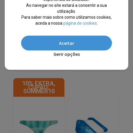
Rosa/Branco Sultão
Ao navegar no site estará a consentir a sua
REC50WZ4
EM STOCK
utilização.
Para saber mais sobre como utilizamos cookies,
EM STOCK
aceda a nossa
página de cookies
.
PVPR
O
O
€
23.46
€
10.51
preço
preço
Aceitar
original
atual
-55%
era:
é:
Gerir opções
€23.46.
€10.51.
Envio Imediato
10% EXTRA,
CUPÃO:
SUMMER10