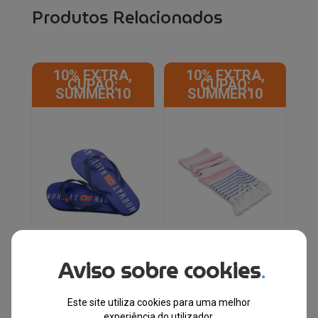
Produtos Relacionados
10% EXTRA,
10% EXTRA,
CUPÃO:
CUPÃO:
SUMMER10
SUMMER10
Aviso sobre cookies
.
Norway 1963®
Toalha de Praia Turca
Chinelos 831003
de Algodão
Este site utiliza cookies para uma melhor
100x180cm
experiência do utilizador.