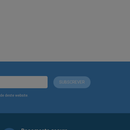
SUBSCREVER
dade deste website.