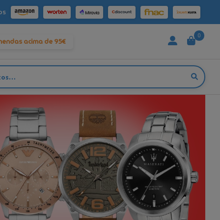
os
0
mendas acima de 95€