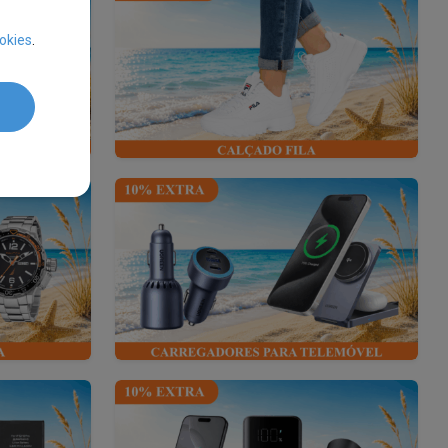
okies
.