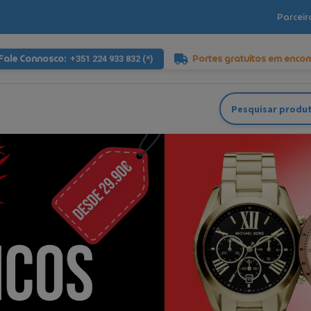
Parceir
Fale Connosco:
Portes gratuitos em enco
+351 224 933 832 (*)
Pesquisar
por: