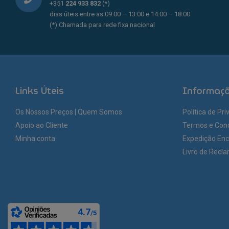
+351
224 933 832
(*)
dias úteis entre as 09:00 – 13:00 e 14:00 – 18:00
(*) Chamada para rede fixa nacional
Links Úteis
Informaç
Os Nossos Preços | Quem Somos
Política de Pr
Apoio ao Cliente
Termos e Con
Minha conta
Expedição En
Livro de Recl