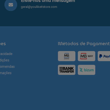
Envie-nos uma mensagem
geral@youlikeitstore.com
ões
Métodos de Pagament
ivacidade
dições
comendas
amações