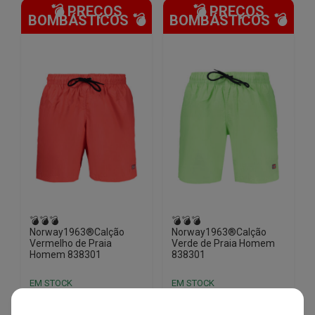
💣 PREÇOS
💣 PREÇOS
BOMBÁSTICOS 💣
BOMBÁSTICOS 💣
💣💣💣
💣💣💣
Norway1963®Calção
Norway1963®Calção
Vermelho de Praia
Verde de Praia Homem
Homem 838301
838301
EM STOCK
EM STOCK
PVPR
PVPR