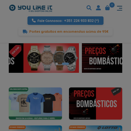
0
Fale Connosco:
+351 224 933 832 (*)
Portes gratuitos em encomendas acima de 95€