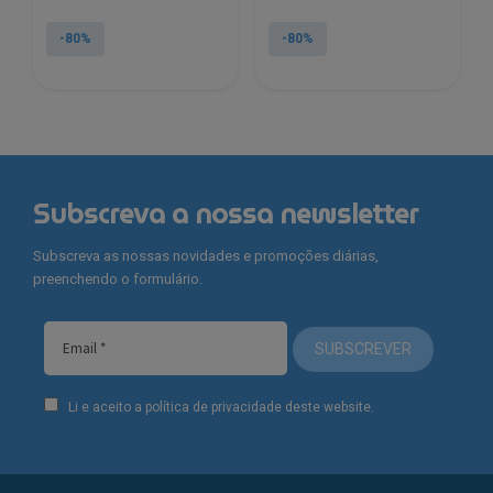
-80%
-80%
This
This
product
product
has
has
multiple
multiple
variants.
variants.
Subscreva a nossa newsletter
The
The
options
options
Subscreva as nossas novidades e promoções diárias,
may
may
preenchendo o formulário.
be
be
chosen
chosen
on
on
SUBSCREVER
the
the
product
product
Li e aceito a política de privacidade deste website.
page
page