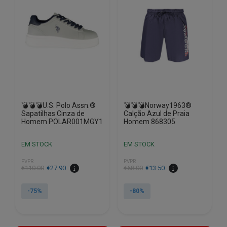
options
options
may
may
be
be
chosen
chosen
on
on
the
the
product
product
page
page
💣💣💣U.S. Polo Assn.®
💣💣💣Norway1963®
Sapatilhas Cinza de
Calção Azul de Praia
Homem POLAR001MGY1
Homem 868305
EM STOCK
EM STOCK
PVPR
PVPR
€
110.00
€
27.90
€
68.00
€
13.50
-75%
-80%
This
This
product
product