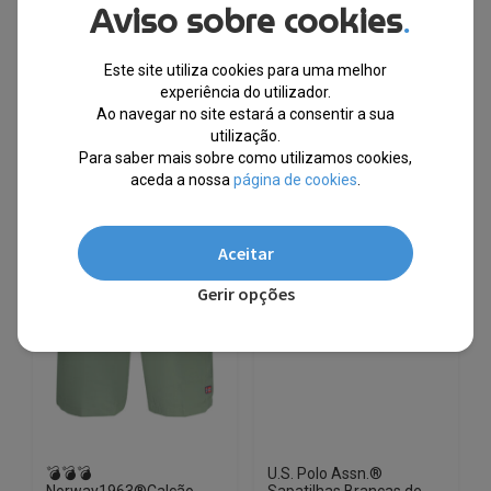
€
58.99
€
11.50
€
58.99
€
11.50
Aviso sobre cookies
.
-81%
-81%
Este site utiliza cookies para uma melhor
This
This
experiência do utilizador.
Ao navegar no site estará a consentir a sua
product
product
utilização.
💣 PREÇOS
10% EXTRA,
has
has
BOMBÁSTICOS 💣
CUPÃO: SUMMER10
Para saber mais sobre como utilizamos cookies,
multiple
multiple
aceda a nossa
página de cookies
.
variants.
variants.
The
The
options
options
Aceitar
may
may
Gerir opções
be
be
chosen
chosen
on
on
the
the
product
product
page
page
💣💣💣
U.S. Polo Assn.®