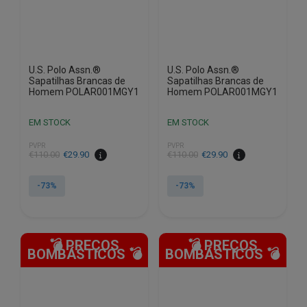
the
the
product
product
page
page
U.S. Polo Assn.®
U.S. Polo Assn.®
Sapatilhas Brancas de
Sapatilhas Brancas de
Homem POLAR001MGY1
Homem POLAR001MGY1
EM STOCK
EM STOCK
PVPR
PVPR
€
110.00
€
29.90
€
110.00
€
29.90
-73%
-73%
This
This
product
product
💣 PREÇOS
💣 PREÇOS
has
has
BOMBÁSTICOS 💣
BOMBÁSTICOS 💣
multiple
multiple
variants.
variants.
The
The