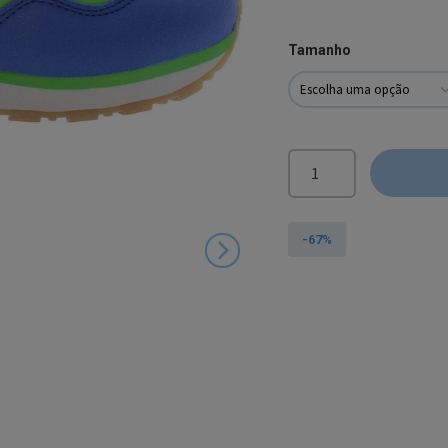
Tamanho
Quantidade
de
U.S.
Polo
-67%
Assn.®
Sapatilhas
Azuis
de
Criança
NOBIK010K3NH1