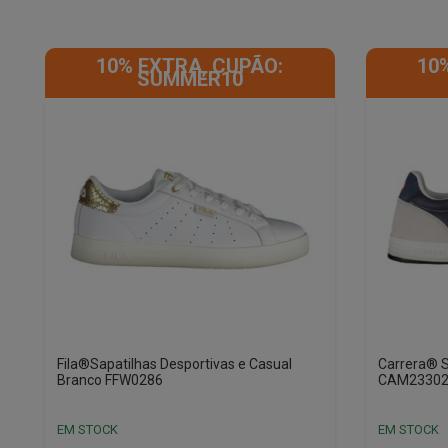
10% EXTRA, CUPÃO:
10
SUMMER10
Fila®Sapatilhas Desportivas e Casual
Carrera® S
Branco FFW0286
CAM2330
EM STOCK
EM STOCK