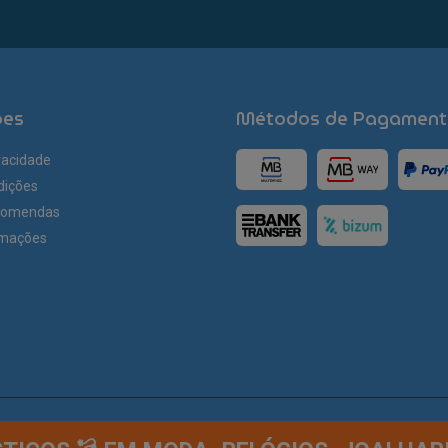
ões
Métodos de Pagament
ivacidade
dições
comendas
amações