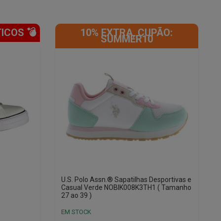
ICOS 💣
10% EXTRA, CUPÃO:
SUMMER10
U.S. Polo Assn.® Sapatilhas Desportivas e
Casual Verde NOBIK008K3TH1 ( Tamanho
27 ao 39 )
EM STOCK