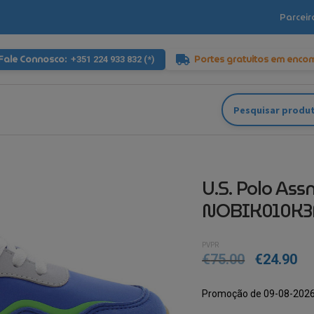
Parceir
Fale Connosco:
Portes gratuitos em enco
+351 224 933 832 (*)
Pesquisar
por:
U.S. Polo Ass
NOBIK010K3
PVPR
€
75.00
€
24.90
Promoção de 09-08-2026