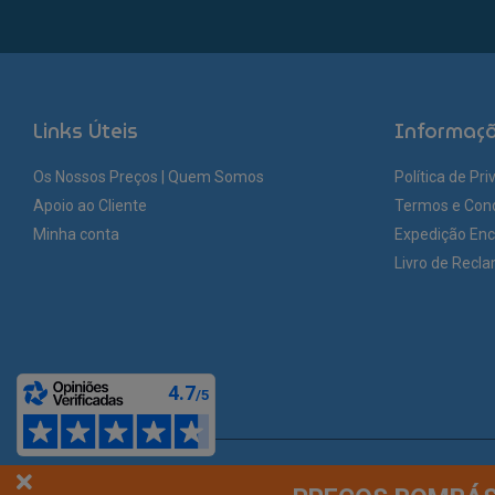
Links Úteis
Informaç
Os Nossos Preços | Quem Somos
Política de Pr
Apoio ao Cliente
Termos e Con
Minha conta
Expedição En
Livro de Recl
© You Like It 2026 - Todos os direitos reservados. Loja online by
Site.pt