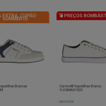
% EXTRA, CUPÃO:
💣 PREÇOS BOMBÁST
SUMMER10
apatilhas Brancas
Carrera® Sapatilhas Branco
2M
YLICAM64100S
EM STOCK