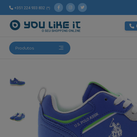
+351 224 933 832
(*)
Produtos