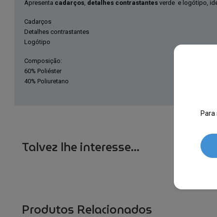
Apresenta
cadarços
,
detalhes contrastantes
verde e logótipo, ide
Cadarços
Detalhes contrastantes
Logótipo
Composição:
60% Poliéster
40% Poliuretano
Para 
Talvez lhe interesse...
Produtos Relacionados