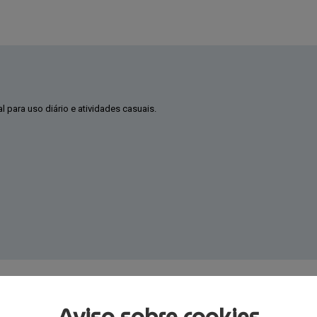
NOBIK010K3NH1
l para uso diário e atividades casuais.
Aviso sobre cookies
.