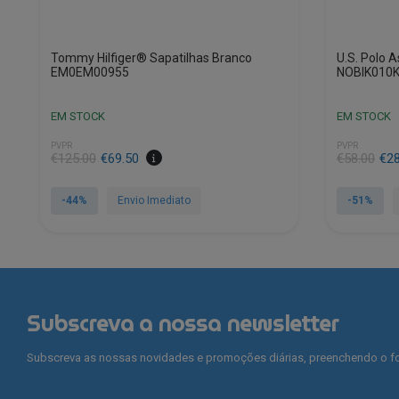
Tommy Hilfiger® Sapatilhas Branco
U.S. Polo 
EM0EM00955
NOBIK010
EM STOCK
EM STOCK
PVPR
PVPR
€
125.00
€
69.50
€
58.00
€
2
-44%
Envio Imediato
-51%
This
This
product
product
has
has
multiple
multiple
variants.
variants.
Subscreva a nossa newsletter
The
The
options
options
Subscreva as nossas novidades e promoções diárias, preenchendo o fo
may
may
be
be