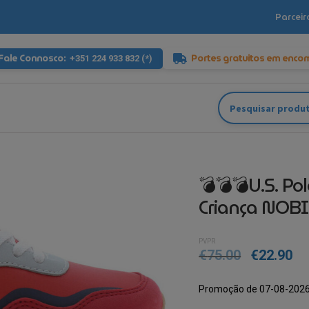
Parceir
Fale Connosco:
Portes gratuitos em enco
+351 224 933 832 (*)
Pesquisar
por:
💣💣💣U.S. Po
Criança NOB
PVPR
€
75.00
€
22.90
Promoção de 07-08-2026