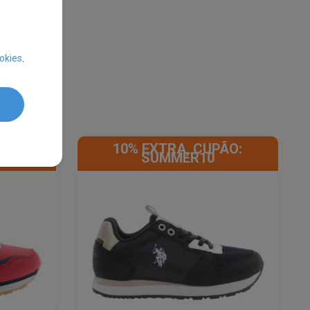
okies
.
ÃO:
10% EXTRA, CUPÃO:
SUMMER10