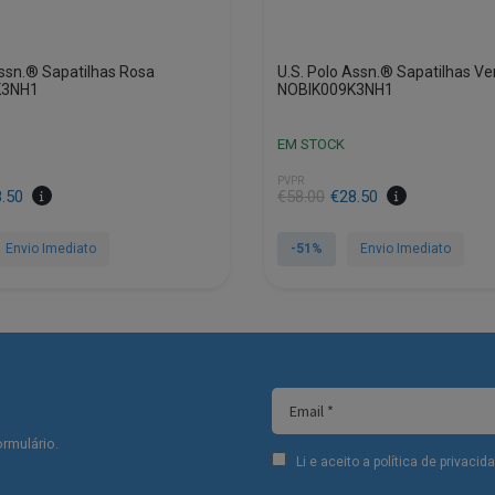
Assn.® Sapatilhas Rosa
U.S. Polo Assn.® Sapatilhas V
K3NH1
NOBIK009K3NH1
EM STOCK
PVPR
8.50
€
58.00
€
28.50
Envio Imediato
-51%
Envio Imediato
This
product
has
multiple
variants.
The
options
rmulário.
may
Li e aceito a política de privaci
be