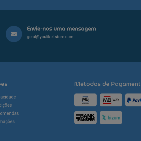
chosen
on
the
product
Envie-nos uma mensagem
page
geral@youlikeitstore.com
ões
Métodos de Pagament
ivacidade
dições
comendas
amações