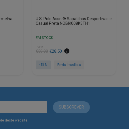
ermelha
U.S. Polo Assn.® Sapatilhas Desportivas e
Casual Preta NOBIK008K3TH1
EM STOCK
PVPR
€
58.00
€
28.50
-51%
Envio Imediato
This
product
has
multiple
variants.
The
SUBSCREVER
options
may
dade deste website.
be