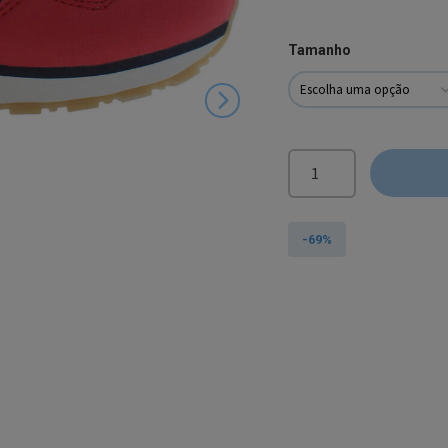
Tamanho
Quantidade
de
💣
💣
-69%
💣
U.S.
Polo
Assn.®
Sapatilhas
Vermelhas
de
Criança