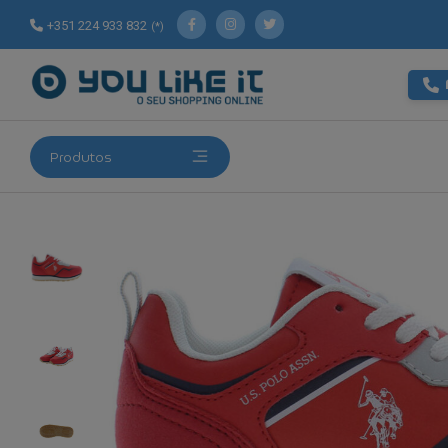
+351 224 933 832
(*)
Produtos