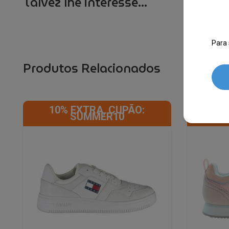
Talvez lhe interesse...
Para 
Produtos Relacionados
10% EXTRA, CUPÃO:
10
SUMMER10