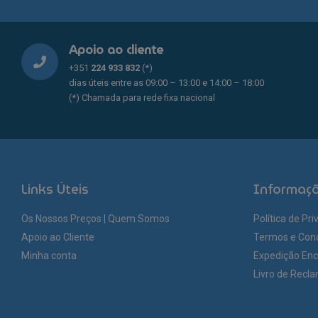
chosen
chosen
on
on
the
the
Apoio ao cliente
product
product
page
page
+351
224 933 832
(*)
dias úteis entre as 09:00 – 13:00 e 14:00 – 18:00
(*) Chamada para rede fixa nacional
Links Úteis
Informaç
Os Nossos Preços | Quem Somos
Política de Pr
Apoio ao Cliente
Termos e Con
Minha conta
Expedição En
Livro de Recl