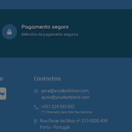
chosen
on
the
product
Pagamento seguro
page
Métodos de pagamento seguros
o
Contactos
geral@youlikeitstore.com
apoio@youlikeitstore.com
+351 224 933 832
(*) Chamada para rede fixa nacional
Rua Óscar da Silva, nº 213 4200-434
Porto - Portugal