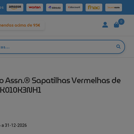
os
0
mendas acima de 95€
lo Assn.® Sapatilhas Vermelhas de
IK010K3NH1
 a 31-12-2026