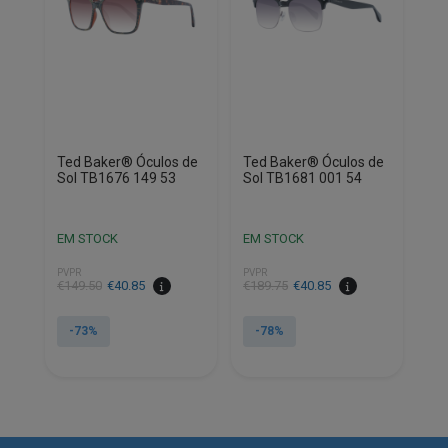
Ted Baker® Óculos de
Ted Baker® Óculos de
Sol TB1676 149 53
Sol TB1681 001 54
EM STOCK
EM STOCK
PVPR
PVPR
O
O
O
O
€
149.50
€
40.85
€
189.75
€
40.85
preço
preço
preço
preço
original
atual
original
atual
-73%
-78%
era:
é:
era:
é:
€149.50.
€40.85.
€189.75.
€40.85.