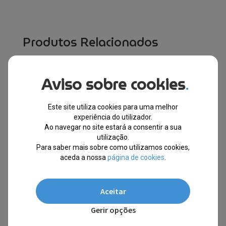
Produtos Relacionados
Aviso sobre cookies
.
10% EXTRA,
10% EXTRA,
CUPÃO:
CUPÃO:
SUMMER10
SUMMER10
Este site utiliza cookies para uma melhor
experiência do utilizador.
Ao navegar no site estará a consentir a sua
utilização.
Para saber mais sobre como utilizamos cookies,
aceda a nossa
página de cookies
.
Aceitar
Gerir opções