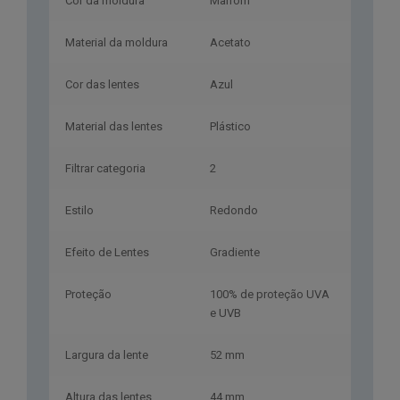
Cor da moldura
Marrom
Material da moldura
Acetato
Cor das lentes
Azul
Material das lentes
Plástico
Filtrar categoria
2
Estilo
Redondo
Efeito de Lentes
Gradiente
Proteção
100% de proteção UVA
e UVB
Largura da lente
52 mm
Altura das lentes
44 mm