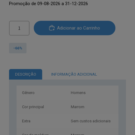
Promoção de 09-08-2026 a 31-12-2026
original
atual
era:
é:
Quantidade
€120.00.
€40.85.
Adicionar ao Carrinho
de
Ted
Baker®
-66%
Óculos
de
Sol
DESCRIÇÃO
INFORMAÇÃO ADICIONAL
TB1655
949
52
Gênero
Homens
Cor principal
Marrom
Extra
Sem custos adicionais