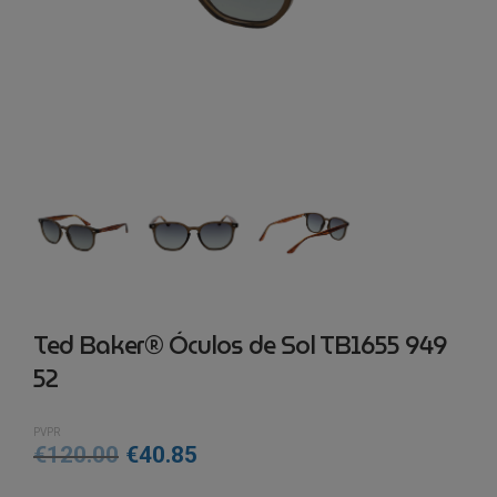
Ted Baker® Óculos de Sol TB1655 949
52
PVPR
O
O
€
120.00
€
40.85
preço
preço