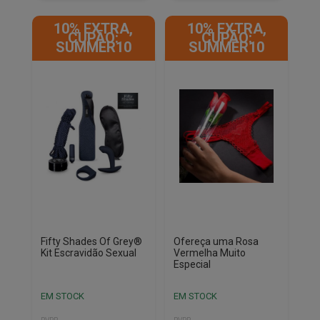
10% EXTRA,
10% EXTRA,
CUPÃO:
CUPÃO:
SUMMER10
SUMMER10
Fifty Shades Of Grey®
Ofereça uma Rosa
Kit Escravidão Sexual
Vermelha Muito
Especial
EM STOCK
EM STOCK