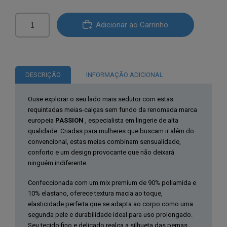
Quantidade
Adicionar ao Carrinho
de
Passion®
Tiopen
038
DESCRIÇÃO
INFORMAÇÃO ADICIONAL
Meia
Calça
Ouse explorar o seu lado mais sedutor com estas
Preta
requintadas meias-calças sem fundo da renomada marca
1/2
europeia
PASSION
, especialista em lingerie de alta
qualidade. Criadas para mulheres que buscam ir além do
Tamanho
convencional, estas meias combinam sensualidade,
Único
conforto e um design provocante que não deixará
ninguém indiferente.
Confeccionada com um mix premium de 90% poliamida e
10% elastano, oferece textura macia ao toque,
elasticidade perfeita que se adapta ao corpo como uma
segunda pele e durabilidade ideal para uso prolongado.
Seu tecido fino e delicado realça a silhueta das pernas,