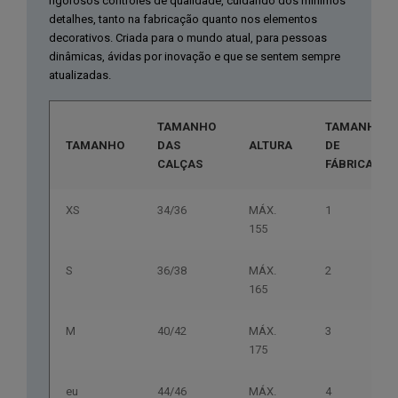
rigorosos controles de qualidade, cuidando dos mínimos
detalhes, tanto na fabricação quanto nos elementos
decorativos. Criada para o mundo atual, para pessoas
dinâmicas, ávidas por inovação e que se sentem sempre
atualizadas.
TAMANHO
TAMANHO
TAMANHO
DAS
ALTURA
DE
CALÇAS
FÁBRICA
XS
34/36
MÁX.
1
155
S
36/38
MÁX.
2
165
M
40/42
MÁX.
3
175
eu
44/46
MÁX.
4