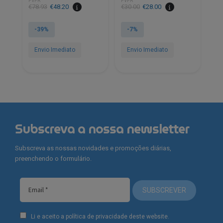
PVPR
PVPR
O
O
O
O
€
78.93
€
48.20
€
30.00
€
28.00
preço
preço
preço
preço
original
atual
original
atual
-39%
-7%
era:
é:
era:
é:
€78.93.
€48.20.
€30.00.
€28.00.
Envio Imediato
Envio Imediato
Subscreva a nossa newsletter
Subscreva as nossas novidades e promoções diárias,
preenchendo o formulário.
SUBSCREVER
Li e aceito a política de privacidade deste website.