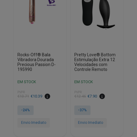
Rocks-Off® Bala
Pretty Love® Bottom
Vibradora Dourada
Estimulação Extra 12
Precious Passion D-
Velocidades com
195990
Controle Remoto
EM STOCK
EM STOCK
PVPR
PVPR
O
O
O
O
€
13.71
€
10.39
€
12.46
€
7.90
preço
preço
preço
preço
original
atual
original
atual
-24%
-37%
era:
é:
era:
é:
€13.71.
€10.39.
€12.46.
€7.90.
Envio Imediato
Envio Imediato