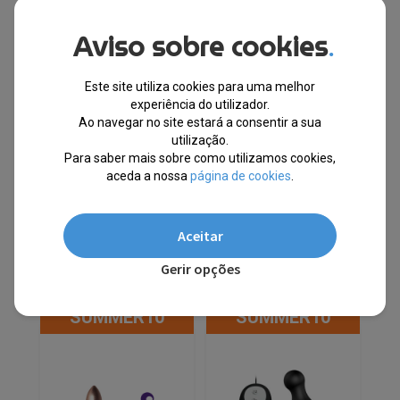
exemplo, em cerimônias, já que a espessura fina das
meias as torna mais elegantes.
Aviso sobre cookies
.
Este site utiliza cookies para uma melhor
Talvez lhe interesse...
experiência do utilizador.
Ao navegar no site estará a consentir a sua
utilização.
Para saber mais sobre como utilizamos cookies,
aceda a nossa
página de cookies
.
Produtos Relacionados
Aceitar
Gerir opções
10% EXTRA,
10% EXTRA,
CUPÃO:
CUPÃO:
SUMMER10
SUMMER10