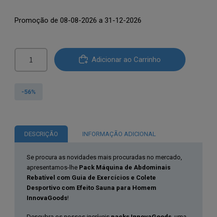
preço
preço
Promoção de 08-08-2026 a 31-12-2026
original
atual
era:
é:
Quantidade
€170.98.
€75.50.
Adicionar ao Carrinho
de
Pack
Máquina
-56%
de
Abdominais
Dobrável
DESCRIÇÃO
INFORMAÇÃO ADICIONAL
com
Guia
Se procura as novidades mais procuradas no mercado,
de
apresentamos-lhe
Pack Máquina de Abdominais
Exercícios
Rebatível com Guia de Exercícios e Colete
e
Desportivo com Efeito Sauna para Homem
InnovaGoods
!
Colete
Sauna
Descubra os nossos incríveis
packs InnovaGoods
, uma