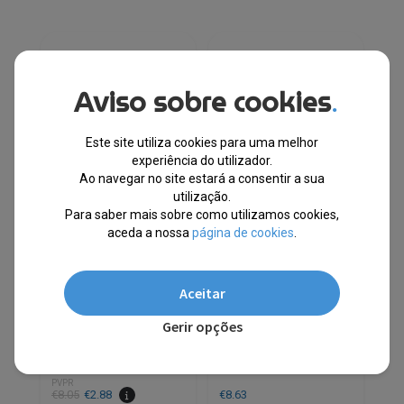
Aviso sobre cookies
.
Este site utiliza cookies para uma melhor
experiência do utilizador.
Ao navegar no site estará a consentir a sua
utilização.
Para saber mais sobre como utilizamos cookies,
aceda a nossa
página de cookies
.
Pack 2 Suportes Carro
Ambientador Para
Aceitar
Universal para Bebidas
Automóveis California
| Quente e Frio
Scents Ice
Gerir opções
EM STOCK
ESGOTADO
PVPR
O
O
€
8.05
€
2.88
€
8.63