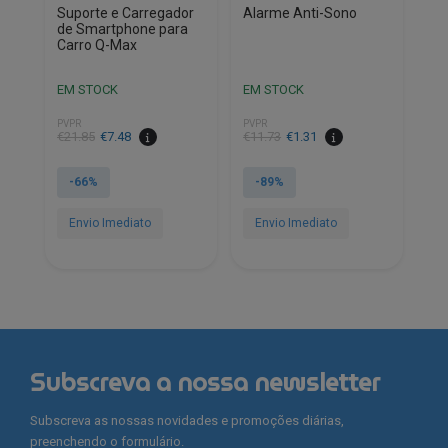
Suporte e Carregador
Alarme Anti-Sono
de Smartphone para
Carro Q-Max
EM STOCK
EM STOCK
PVPR
PVPR
O
O
O
O
€
21.85
€
7.48
€
11.73
€
1.31
preço
preço
preço
preço
original
atual
original
atual
-66%
-89%
era:
é:
era:
é:
€21.85.
€7.48.
€11.73.
€1.31.
Envio Imediato
Envio Imediato
Subscreva a nossa newsletter
Subscreva as nossas novidades e promoções diárias,
preenchendo o formulário.