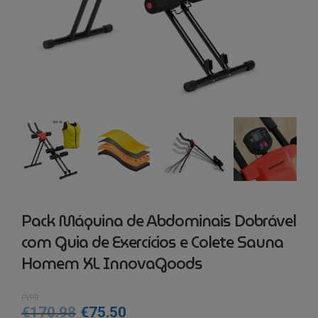
Pack Máquina de Abdominais Dobrável
com Guia de Exercícios e Colete Sauna
Homem XL InnovaGoods
PVPR
O
O
€
170.98
€
75.50