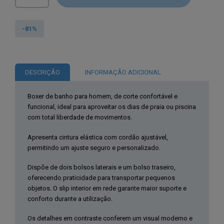
de
💣
💣
-81%
💣
Norway1963®Calção
Vermelho
DESCRIÇÃO
INFORMAÇÃO ADICIONAL
de
Praia
Boxer de banho para homem, de corte confortável e
Homem
funcional, ideal para aproveitar os dias de praia ou piscina
838301
com total liberdade de movimentos.
Apresenta cintura elástica com cordão ajustável,
permitindo um ajuste seguro e personalizado.
Dispõe de dois bolsos laterais e um bolso traseiro,
oferecendo praticidade para transportar pequenos
objetos. O slip interior em rede garante maior suporte e
conforto durante a utilização.
Os detalhes em contraste conferem um visual moderno e