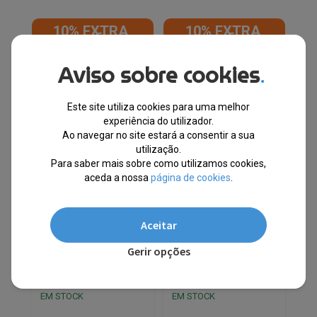
10% EXTRA,
10% EXTRA,
CUPÃO:
CUPÃO:
SUMMER10
SUMMER10
Aviso sobre cookies
.
Este site utiliza cookies para uma melhor
experiência do utilizador.
Ao navegar no site estará a consentir a sua
utilização.
Para saber mais sobre como utilizamos cookies,
aceda a nossa
página de cookies
.
Aceitar
Tommy Hilfiger®
Norway 1963® Calções
Gerir opções
Sweatshirt Azul
Azuis 838301
DM16796
EM STOCK
EM STOCK