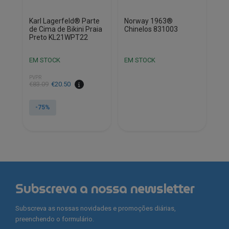
page
page
Karl Lagerfeld® Parte
Norway 1963®
de Cima de Bikini Praia
Chinelos 831003
Preto KL21WPT22
EM STOCK
EM STOCK
PVPR
€
83.09
€
20.50
-75%
This
product
has
multiple
variants.
Subscreva a nossa newsletter
The
options
Subscreva as nossas novidades e promoções diárias,
may
preenchendo o formulário.
be