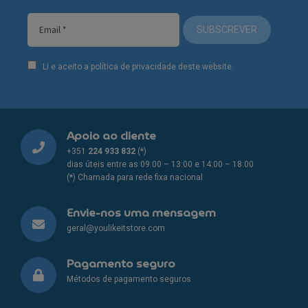
chosen
on
SUBSCREVER
the
product
Li e aceito a política de privacidade deste website.
page
Apoio ao cliente
+351
224 933 832
(*)
dias úteis entre as 09:00 – 13:00 e 14:00 – 18:00
(*) Chamada para rede fixa nacional
Envie-nos uma mensagem
geral@youlikeitstore.com
Pagamento seguro
Métodos de pagamento seguros