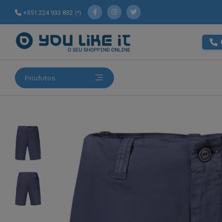
+351 224 933 832
(*)
Produtos