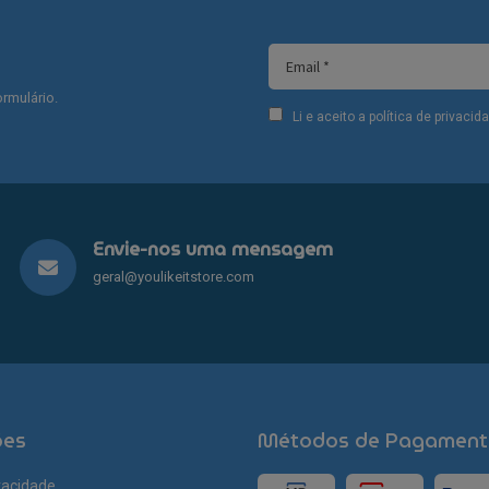
rmulário.
Li e aceito a política de privaci
Envie-nos uma mensagem
geral@youlikeitstore.com
ões
Métodos de Pagament
ivacidade