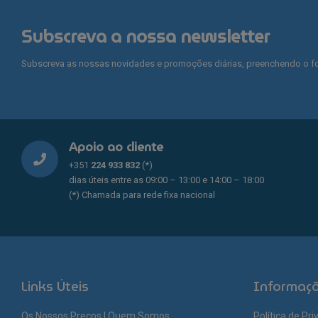
multiple
variants.
Subscreva a nossa newsletter
The
options
Subscreva as nossas novidades e promoções diárias, preenchendo o fo
may
be
chosen
on
the
Apoio ao cliente
product
page
+351
224 933 832
(*)
dias úteis entre as 09:00 – 13:00 e 14:00 – 18:00
(*) Chamada para rede fixa nacional
Links Úteis
Informaç
Os Nossos Preços | Quem Somos
Política de Pr