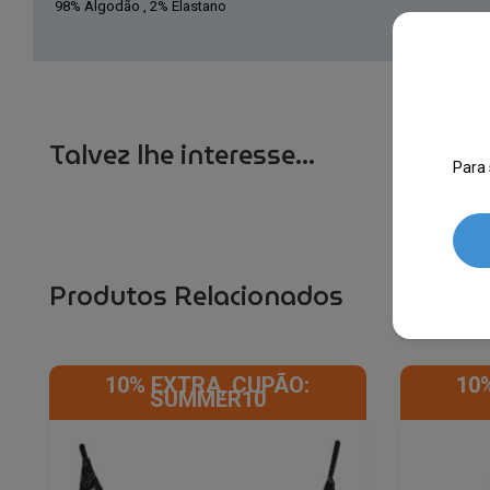
98% Algodão , 2% Elastano
Talvez lhe interesse...
Para 
Produtos Relacionados
10% EXTRA, CUPÃO:
10
SUMMER10