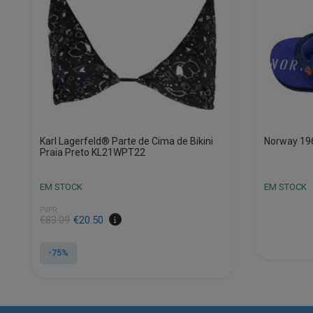
Karl Lagerfeld® Parte de Cima de Bikini
Norway 19
Praia Preto KL21WPT22
EM STOCK
EM STOCK
PVPR
€
83.09
€
20.50
-75%
This
product
has