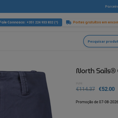
Parceir
Fale Connosco:
Portes gratuitos em enco
+351 224 933 832 (*)
Pesquisar
por:
North Sails®
PVPR
€
114.37
€
52.00
Promoção de 07-08-2026