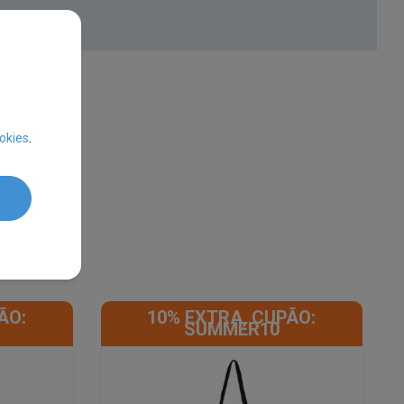
okies
.
ÃO:
10% EXTRA, CUPÃO:
SUMMER10