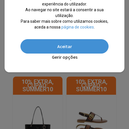
Branca 35S2SNRL2I
Branco Homem Tam. S
experiência do utilizador.
OF15FY220B
Ao navegar no site estará a consentir a sua
utilização.
EM STOCK
EM STOCK
Para saber mais sobre como utilizamos cookies,
aceda a nossa
página de cookies
.
PVPR
PVPR
O
O
O
O
€
562.00
€
129.90
€
102.64
€
48.00
preço
preço
preço
preço
original
atual
original
atual
-77%
-53%
Aceitar
era:
é:
era:
é:
€562.00.
€129.90.
€102.64.
€48.00.
Gerir opções
Envio Imediato
Envio Imediato
10% EXTRA,
10% EXTRA,
CUPÃO:
CUPÃO:
SUMMER10
SUMMER10