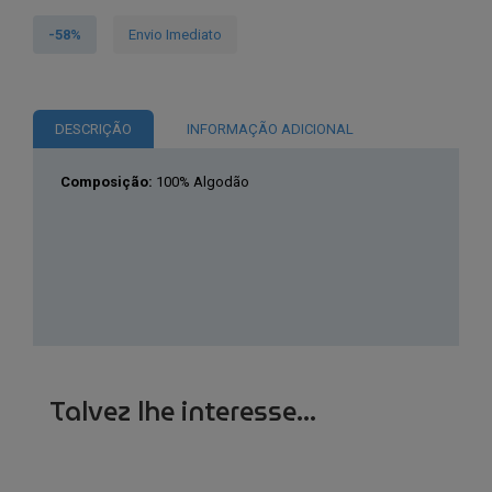
Michael
Kors®
-58%
Envio Imediato
Pólo
Azul
Homem
DESCRIÇÃO
INFORMAÇÃO ADICIONAL
OF15FY220B
Composição:
100% Algodão
Talvez lhe interesse...