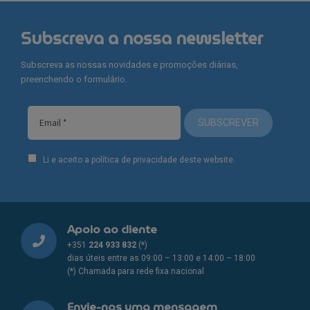
multiple
The
variants.
options
Subscreva a nossa newsletter
The
may
options
be
Subscreva as nossas novidades e promoções diárias,
may
chosen
preenchendo o formulário.
be
on
chosen
the
on
SUBSCREVER
product
the
page
product
Li e aceito a política de privacidade deste website.
page
Apoio ao cliente
+351
224 933 832
(*)
dias úteis entre as 09:00 – 13:00 e 14:00 – 18:00
(*) Chamada para rede fixa nacional
Envie-nos uma mensagem