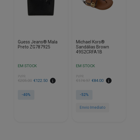
Guess Jeans® Mala
Michael Kors®
Preto ZG787925
Sandálias Brown
49S2CRFA1B
EM STOCK
EM STOCK
PVPR
PVPR
€
205.00
€
122.50
€
174.97
€
84.00
-40%
-52%
This
Envio Imediato
product
This
has
product
multiple
has
variants.