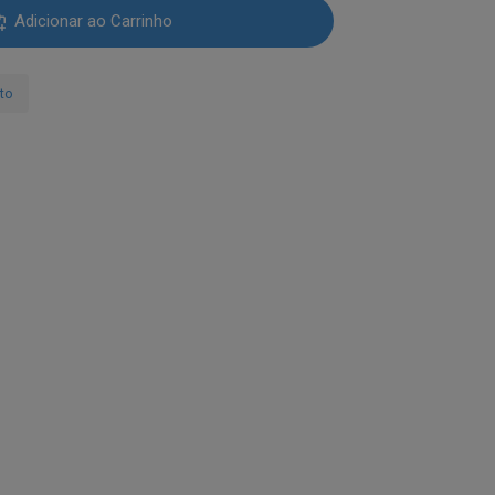
110.90.
Adicionar ao Carrinho
ato