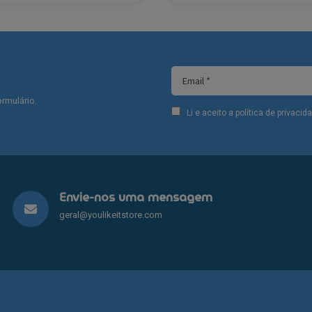
€171.90.
€97.90.
rmulário.
Li e aceito a política de privaci
Envie-nos uma mensagem
geral@youlikeitstore.com