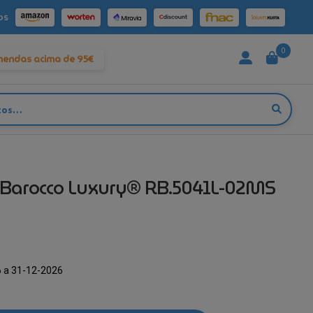
os
0
mendas acima de 95€
oBarocco Luxury® RB.5041L-02MS
O
reço
 a 31-12-2026
tual
: