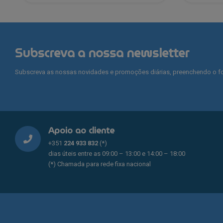
€182.00.
€104.50.
€210.00.
€94.00.
Subscreva a nossa newsletter
Subscreva as nossas novidades e promoções diárias, preenchendo o fo
Apoio ao cliente
+351
224 933 832
(*)
dias úteis entre as 09:00 – 13:00 e 14:00 – 18:00
(*) Chamada para rede fixa nacional