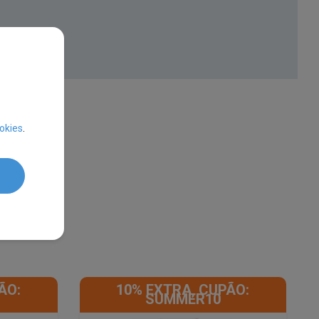
okies
.
ÃO:
10% EXTRA, CUPÃO:
SUMMER10