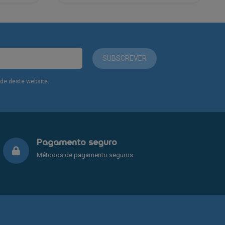
€199.00.
€112.00.
SUBSCREVER
dade deste website.
Pagamento seguro
Métodos de pagamento seguros