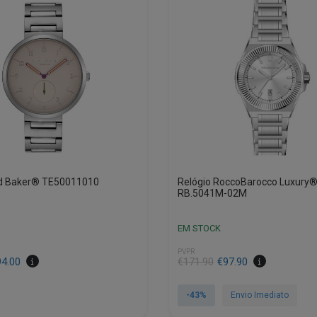
ed Baker® TE50011010
Relógio RoccoBarocco Luxury
RB.5041M-02M
EM STOCK
PVPR
O
O
94.00
€
171.90
€
97.90
preço
preço
original
atual
-43%
Envio Imediato
era:
é: