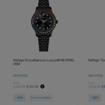
Relógio RoccoBarocco Luxury® RB.0996L-
Relógio T
06M
EM STOCK
EM STOCK
PVPR
PVPR
O
O
O
O
€
182.00
€
104.50
€
210.00
€
preço
preço
preço
preço
original
atual
original
atual
-43%
Envio Imediato
-55%
era:
é:
era:
é: