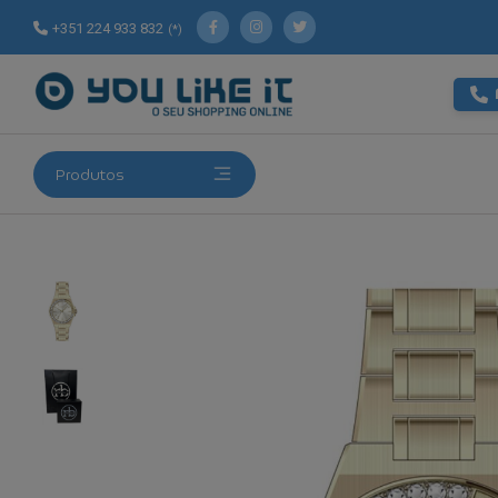
+351 224 933 832
(*)
Produtos