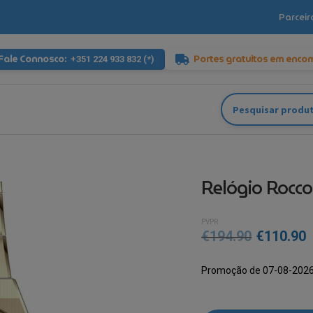
Parceir
Fale Connosco:
Portes gratuitos em enco
+351 224 933 832 (*)
Pesquisar
por:
Relógio Rocc
PVPR
O
€
194.90
€
110.90
preço
p
Promoção de 07-08-2026
original
a
era:
é