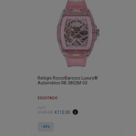
®
Relógio RoccoBarocco Luxury®
Automático RB.3802M-03
ESGOTADO
PVPR
O
O
€
199.00
€
112.00
preço
preço
original
atual
-44%
era:
é: