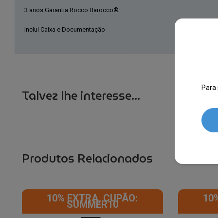
3 anos Garantia Rocco Barocco®
Inclui Caixa e Documentação
Para 
Talvez lhe interesse...
Produtos Relacionados
10% EXTRA, CUPÃO:
10
SUMMER10