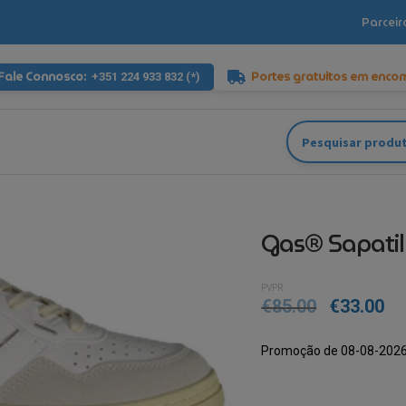
Parceir
Fale Connosco:
Portes gratuitos em enco
+351 224 933 832 (*)
Pesquisar
por:
Gas® Sapati
PVPR
€
85.00
€
33.00
Promoção de 08-08-2026