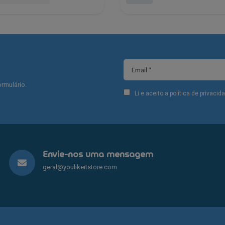
This
product
has
multiple
variants.
The
options
rmulário.
may
Li e aceito a política de privaci
be
chosen
on
the
product
Envie-nos uma mensagem
page
geral@youlikeitstore.com