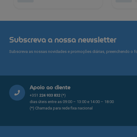
This
This
product
product
has
has
multiple
multiple
variants.
variants.
Subscreva a nossa newsletter
The
The
options
options
Subscreva as nossas novidades e promoções diárias, preenchendo o fo
may
may
be
be
chosen
chosen
on
on
the
the
Apoio ao cliente
product
product
page
page
+351
224 933 832
(*)
dias úteis entre as 09:00 – 13:00 e 14:00 – 18:00
(*) Chamada para rede fixa nacional