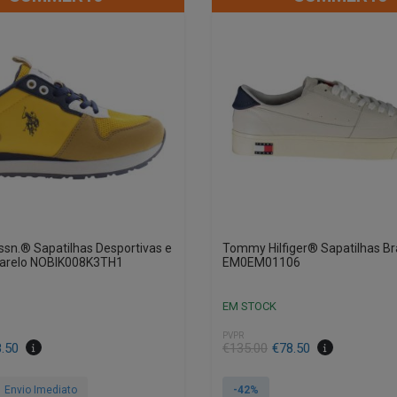
Assn.® Sapatilhas Desportivas e
Tommy Hilfiger® Sapatilhas B
arelo NOBIK008K3TH1
EM0EM01106
EM STOCK
PVPR
8.50
€
135.00
€
78.50
Envio Imediato
-42%