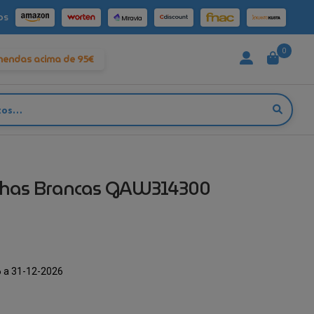
os
0
mendas acima de 95€
lhas Brancas GAW314300
 a 31-12-2026