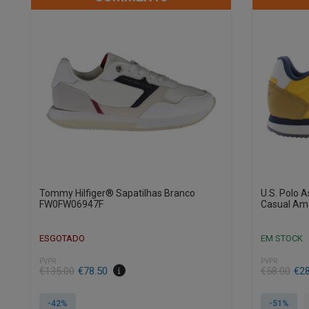
Tommy Hilfiger® Sapatilhas Branco
U.S. Polo 
FW0FW06947F
Casual Am
ESGOTADO
EM STOCK
PVPR
PVPR
€
135.00
€
78.50
€
58.00
€
2
-42%
-51%