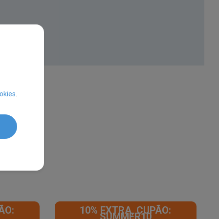
okies
.
ÃO:
10% EXTRA, CUPÃO:
SUMMER10