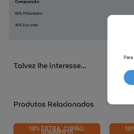
Composição:
60% Poliuretano
40% Eco pele
Para 
Talvez lhe interesse...
Produtos Relacionados
10% EXTRA, CUPÃO:
10
SUMMER10