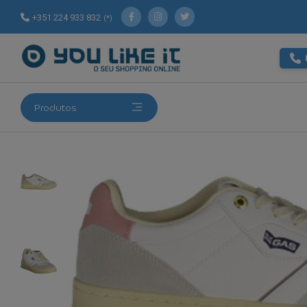
+351 224 933 832
(*)
Produtos