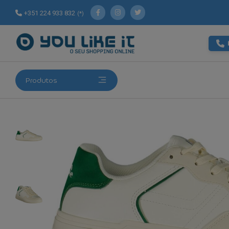
+351 224 933 832
(*)
Produtos