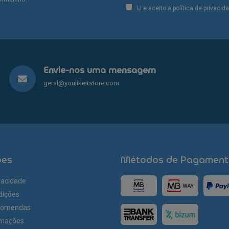
may
Li e aceito a política de privaci
be
chosen
on
the
product
Envie-nos uma mensagem
page
geral@youlikeitstore.com
ões
Métodos de Pagament
ivacidade
dições
comendas
amações