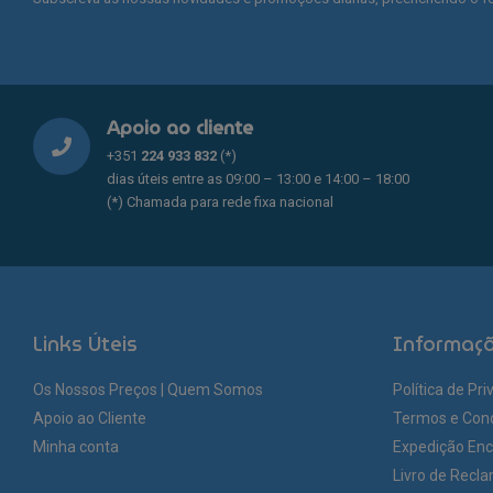
may
may
be
be
chosen
chosen
on
on
the
the
Apoio ao cliente
product
product
page
page
+351
224 933 832
(*)
dias úteis entre as 09:00 – 13:00 e 14:00 – 18:00
(*) Chamada para rede fixa nacional
Links Úteis
Informaç
Os Nossos Preços | Quem Somos
Política de Pr
Apoio ao Cliente
Termos e Con
Minha conta
Expedição En
Livro de Recl