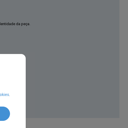
dentidade da peça.
okies
.