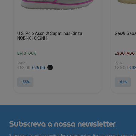
U.S. Polo Assn.® Sapatilhas Cinza
Gas® Sapa
NOBIK010K3NH1
EM STOCK
ESGOTADO
PVPR
PVPR
€
58.00
€
26.00
€
85.00
€
3
-55%
-61%
This
This
product
product
has
has
multiple
multiple
variants.
variants.
Subscreva a nossa newsletter
The
The
options
options
Subscreva as nossas novidades e promoções diárias, preenchendo o fo