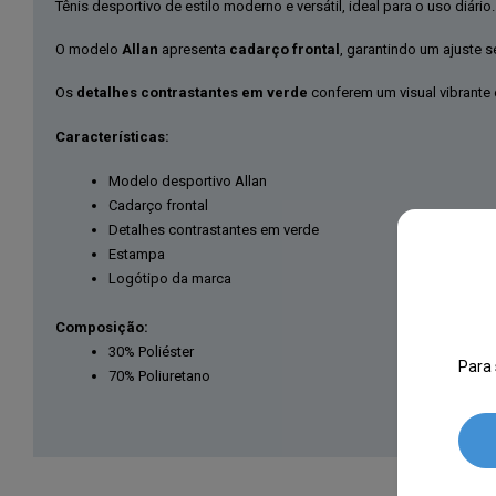
Tênis desportivo de estilo moderno e versátil, ideal para o uso diário.
O modelo
Allan
apresenta
cadarço frontal
, garantindo um ajuste s
Os
detalhes contrastantes em verde
conferem um visual vibrante
Características:
Modelo desportivo Allan
Cadarço frontal
Detalhes contrastantes em verde
Estampa
Logótipo da marca
Composição:
30% Poliéster
Para 
70% Poliuretano