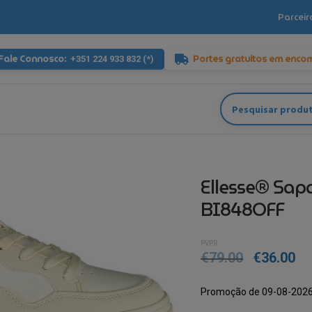
Parceir
Fale Connosco:
Portes gratuitos em enco
+351 224 933 832 (*)
Pesquisar
por:
Ellesse® Sap
BI848OFF
PVPR
€
79.00
€
36.00
Promoção de 09-08-2026