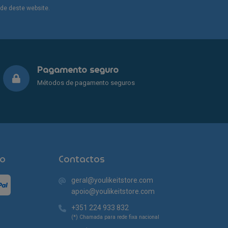
may
dade deste website.
be
chosen
on
the
product
Pagamento seguro
page
Métodos de pagamento seguros
o
Contactos
geral@youlikeitstore.com
apoio@youlikeitstore.com
+351 224 933 832
(*) Chamada para rede fixa nacional