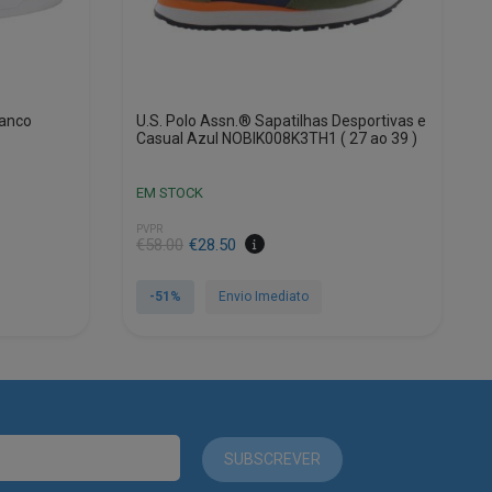
ranco
U.S. Polo Assn.® Sapatilhas Desportivas e
Casual Azul NOBIK008K3TH1 ( 27 ao 39 )
EM STOCK
PVPR
€
58.00
€
28.50
-51%
Envio Imediato
This
product
has
multiple
variants.
The
SUBSCREVER
options