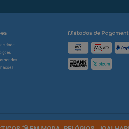
ões
Métodos de Pagament
ivacidade
dições
comendas
amações
ICOS 💣 EM MODA, RELÓGIOS, JOALHAR