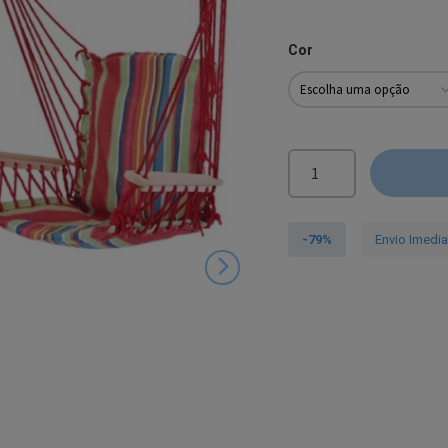
Cor
Quantidade
de
Cadeira
de
-79%
Envio Imedi
Suspensão
Relax
|
2
Cores
|
Azul
ou