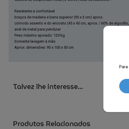
Resistente e confortável
braços de madeira e barra superior (95 x 3 cm) aprox.
cómodo assento e do encosto (45 x 45 cm, aprox. / 60% de algodão,
anel de metal para pendurar
Peso máximo apoiado: 120 kg
Somente lavagem à mão
Aprox. dimensões: 95 x 100 x 50 cm
Para 
Talvez lhe interesse...
Produtos Relacionados