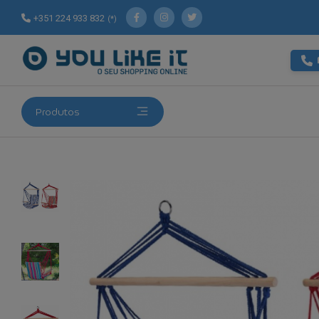
+351 224 933 832
(*)
Produtos