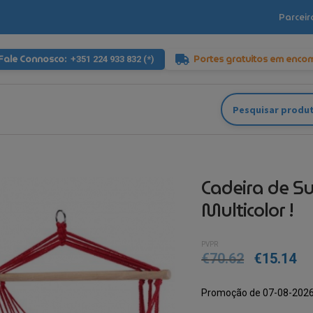
Parceir
Fale Connosco:
Portes gratuitos em enco
+351 224 933 832 (*)
Pesquisar
por:
Cadeira de Su
Multicolor !
PVPR
€
70.62
€
15.14
Promoção de 07-08-2026