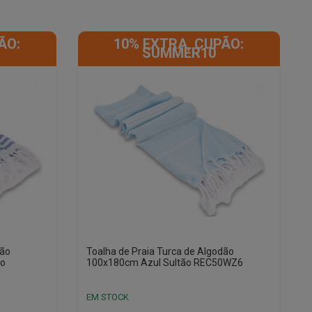
ÃO:
10% EXTRA, CUPÃO:
SUMMER10
dão
Toalha de Praia Turca de Algodão
ão
100x180cm Azul Sultão REC50WZ6
EM STOCK