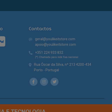
o
Contactos
geral@youlikeitstore.com
apoio@youlikeitstore.com
+351 224 933 832
(*) Chamada para rede fixa nacional
Rua Óscar da Silva, nº 213 4200-434
Porto - Portugal
IA E TECNOLOGIA