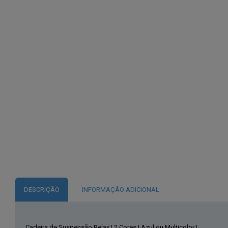
DESCRIÇÃO
INFORMAÇÃO ADICIONAL
Cadeira de Suspensão Relax | 2 Cores | Azul ou Multicolor !