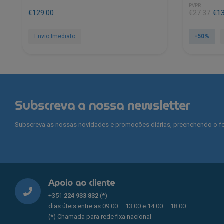
PVPR
O
O
€
129.00
€
27.37
€
1
preço
preço
original
atual
Envio Imediato
-50%
era:
é:
€27.37.
€13.63.
Subscreva a nossa newsletter
Subscreva as nossas novidades e promoções diárias, preenchendo o fo
Apoio ao cliente
+351
224 933 832
(*)
dias úteis entre as 09:00 – 13:00 e 14:00 – 18:00
(*) Chamada para rede fixa nacional