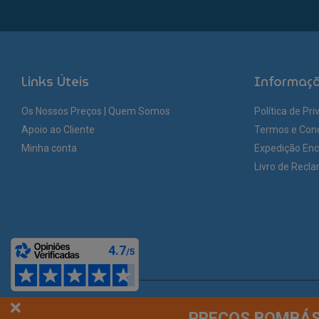
Links Úteis
Informaç
Os Nossos Preços | Quem Somos
Política de Pr
Apoio ao Cliente
Termos e Con
Minha conta
Expedição En
Livro de Recl
© You Like It 2026 - Todos os direitos reservados. Loja online by
Site.pt
PREÇOS BOMBÁST