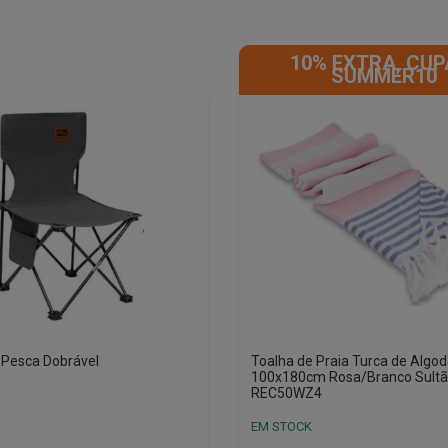
10% EXTRA, CUP
SUMMER10
 Pesca Dobrável
Toalha de Praia Turca de Algo
100x180cm Rosa/Branco Sult
REC50WZ4
EM STOCK