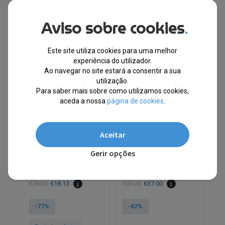
Aviso sobre cookies
.
Este site utiliza cookies para uma melhor
experiência do utilizador.
Ao navegar no site estará a consentir a sua
utilização.
Para saber mais sobre como utilizamos cookies,
aceda a nossa
página de cookies
.
Norway 1963® Calções
Cavalli Class® Polo
Azuis 838301
Branco QXT64A
Aceitar
Gerir opções
EM STOCK
ESGOTADO
PVPR
PVPR
€
78.20
€
18.13
€
97.26
€
37.00
-77%
-62%
This