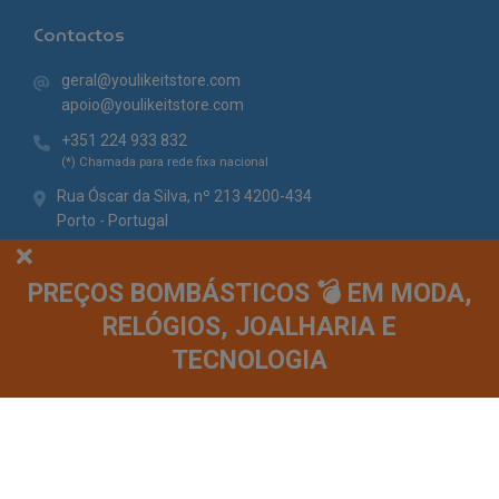
Contactos
geral@youlikeitstore.com
apoio@youlikeitstore.com
+351 224 933 832
(*) Chamada para rede fixa nacional
Rua Óscar da Silva, nº 213 4200-434
Porto - Portugal
PREÇOS BOMBÁSTICOS 💣 EM MODA,
RELÓGIOS, JOALHARIA E
TECNOLOGIA
© You Like It 2026 - Todos os direitos reservados. Loja online by
Site.pt