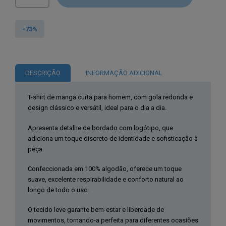
de
Baci
&
-73%
Abbracci®
T-
Shirt
DESCRIÇÃO
INFORMAÇÃO ADICIONAL
Preta
de
T-shirt de manga curta para homem, com gola redonda e
Homem
design clássico e versátil, ideal para o dia a dia.
BAM3381
Apresenta detalhe de bordado com logótipo, que
adiciona um toque discreto de identidade e sofisticação à
peça.
Confeccionada em 100% algodão, oferece um toque
suave, excelente respirabilidade e conforto natural ao
longo de todo o uso.
O tecido leve garante bem-estar e liberdade de
movimentos, tornando-a perfeita para diferentes ocasiões