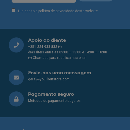
the
the
product
product
Li e aceito a política de privacidade deste website.
page
page
Apoio ao cliente
+351
224 933 832
(*)
dias úteis entre as 09:00 – 13:00 e 14:00 – 18:00
(*) Chamada para rede fixa nacional
Envie-nos uma mensagem
geral@youlikeitstore.com
Pagamento seguro
Métodos de pagamento seguros