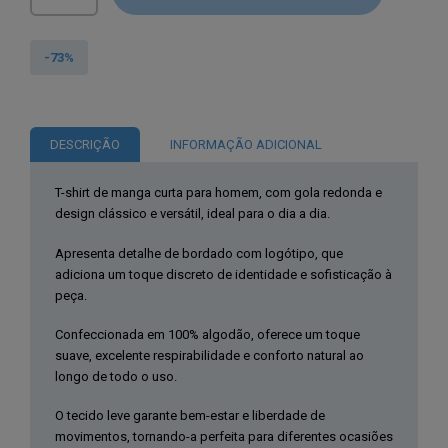
de
Baci
&
-73%
Abbracci®
T-
Shirt
DESCRIÇÃO
INFORMAÇÃO ADICIONAL
Azul
Navy
T-shirt de manga curta para homem, com gola redonda e
de
design clássico e versátil, ideal para o dia a dia.
Homem
BAM3381
Apresenta detalhe de bordado com logótipo, que
adiciona um toque discreto de identidade e sofisticação à
peça.
Confeccionada em 100% algodão, oferece um toque
suave, excelente respirabilidade e conforto natural ao
longo de todo o uso.
O tecido leve garante bem-estar e liberdade de
movimentos, tornando-a perfeita para diferentes ocasiões