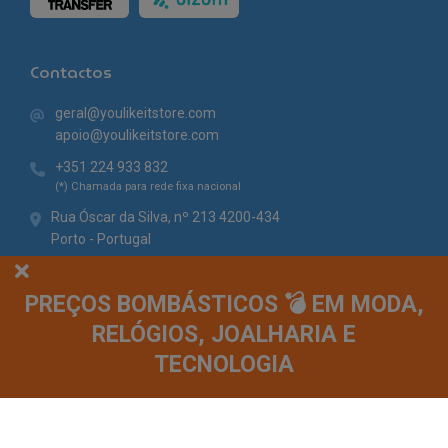
Contactos
geral@youlikeitstore.com
apoio@youlikeitstore.com
+351 224 933 832
(*) Chamada para rede fixa nacional
Rua Óscar da Silva, nº 213 4200-434
Porto - Portugal
PREÇOS BOMBÁSTICOS 💣 EM MODA,
RELÓGIOS, JOALHARIA E
TECNOLOGIA
© You Like It 2026 - Todos os direitos reservados. Loja online by
Site.pt