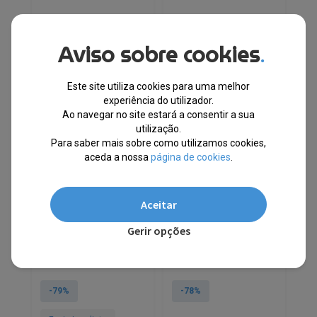
Aviso sobre cookies
.
Este site utiliza cookies para uma melhor
experiência do utilizador.
Ao navegar no site estará a consentir a sua
utilização.
Para saber mais sobre como utilizamos cookies,
aceda a nossa
página de cookies
.
Norway 1963® T-Shirt
Norway 1963® Saco
Azul YLI6013
Azul YOU830003
Aceitar
EM STOCK
ESGOTADO
Gerir opções
PVPR
PVPR
€
58.65
€
12.10
€
49.85
€
11.00
-79%
-78%
This