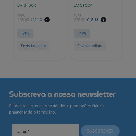
EM STOCK
EM STOCK
PVPR
PVPR
€
58.65
€
12.10
€
78.20
€
18.13
-79%
-77%
Envio Imediato
Envio Imediato
This
This
product
product
has
has
multiple
multiple
variants.
variants.
Subscreva a nossa newsletter
The
The
options
options
Subscreva as nossas novidades e promoções diárias,
may
may
preenchendo o formulário.
be
be
chosen
chosen
on
on
SUBSCREVER