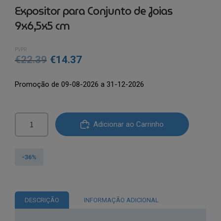
Expositor para Conjunto de Joias
9x6,5x5 cm
PVPR
O
O
€
22.39
€
14.37
preço
preço
Promoção de 09-08-2026 a 31-12-2026
original
atual
era:
é:
Quantidade
€22.39.
€14.37.
Adicionar ao Carrinho
de
Expositor
para
-36%
Conjunto
de
Joias
DESCRIÇÃO
INFORMAÇÃO ADICIONAL
9x6,5x5
cm