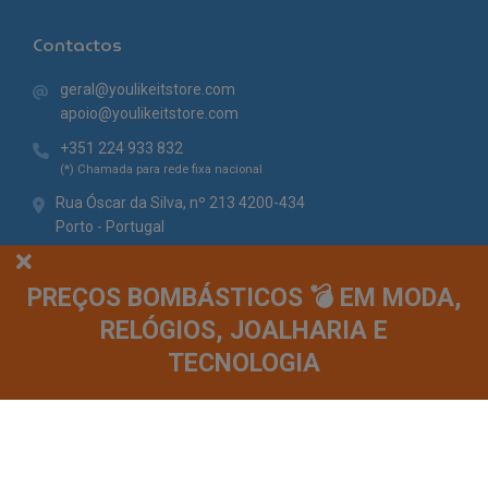
Contactos
geral@youlikeitstore.com
apoio@youlikeitstore.com
+351 224 933 832
(*) Chamada para rede fixa nacional
Rua Óscar da Silva, nº 213 4200-434
Porto - Portugal
PREÇOS BOMBÁSTICOS 💣 EM MODA,
RELÓGIOS, JOALHARIA E
TECNOLOGIA
© You Like It 2026 - Todos os direitos reservados. Loja online by
Site.pt