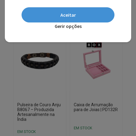
10% EXTRA,
10% EXTRA,
Aceitar
CUPÃO:
CUPÃO:
SUMMER10
SUMMER10
Gerir opções
Pulseira de Couro Anju
Caixa de Arrumação
B8067 – Produzida
para de Joias | PD132R
Artesanalmente na
Índia
EM STOCK
EM STOCK