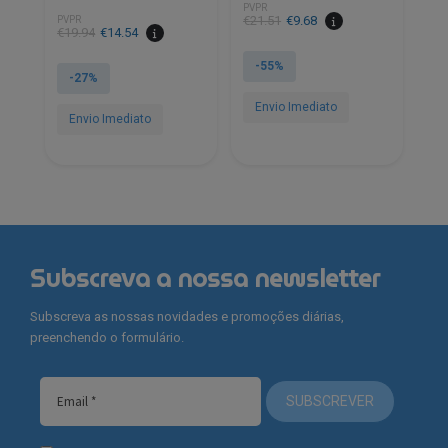
PVPR
O
O
€
21.51
€
9.68
PVPR
O
O
€
19.94
€
14.54
preço
preço
preço
preço
original
atual
-55%
original
atual
-27%
era:
é:
era:
é:
€21.51.
€9.68.
Envio Imediato
€19.94.
€14.54.
Envio Imediato
Subscreva a nossa newsletter
Subscreva as nossas novidades e promoções diárias,
preenchendo o formulário.
SUBSCREVER