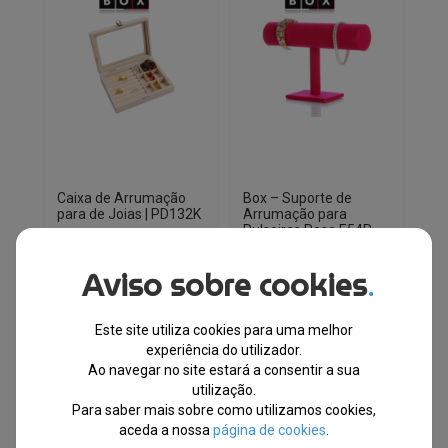
Caixa de Arrumação
Box – Suporte de
para de Joias | PD132K
Arrumação para
Pulseiras Rosa E54R
Aviso sobre cookies
EM STOCK
EM STOCK
.
PVPR
PVPR
O
O
O
O
€
21.51
€
9.68
€
11.73
€
7.90
Este site utiliza cookies para uma melhor
preço
preço
preço
preço
experiência do utilizador.
original
atual
original
atual
-55%
-33%
Ao navegar no site estará a consentir a sua
era:
é:
era:
é:
utilização.
€21.51.
€9.68.
€11.73.
€7.90.
Envio Imediato
Envio Imediato
Para saber mais sobre como utilizamos cookies,
aceda a nossa
página de cookies
.