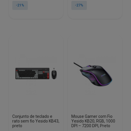
original
atual
original
atual
-21%
-27%
era:
é:
era:
é:
€11.90.
€9.36.
€25.17.
€18.48.
Conjunto de teclado e
Mouse Gamer com Fio
rato sem fio Yesido KB43,
Yesido KB20, RGB, 1000
preto
DPI – 7200 DPI, Preto