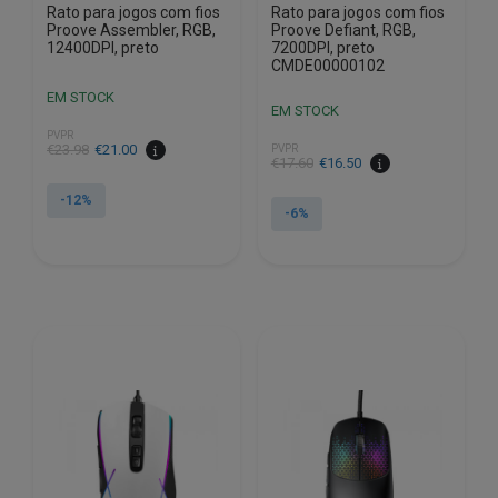
Rato para jogos com fios
Rato para jogos com fios
Proove Assembler, RGB,
Proove Defiant, RGB,
12400DPI, preto
7200DPI, preto
CMDE00000102
EM STOCK
EM STOCK
PVPR
O
O
€
23.98
€
21.00
PVPR
O
O
€
17.60
€
16.50
preço
preço
preço
preço
original
atual
-12%
original
atual
-6%
era:
é:
era:
é:
€23.98.
€21.00.
€17.60.
€16.50.