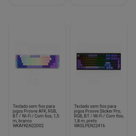
€81.40.
€66.00.
Teclado sem fios para
Teclado sem fios para
jogos Proove AFK, RGB,
jogos Proove Slicker Pro,
BT / Wi-Fi / Com fios, 1,5
RGB, BT / Wi-Fi / Com fios,
m, branco
1,8 m, preto
WKAFKEN22002
WKSLPEN22416