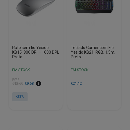
Rato sem fio Yesido
Teclado Gamer com Fio
KB15, 800 DPI – 1600 DPI,
Yesido KB21, RGB, 1,5m,
Prata
Preto
EM STOCK
EM STOCK
PVPR
O
O
€
12.60
€
9.68
€
21.12
preço
preço
original
atual
-23%
era:
é:
€12.60.
€9.68.