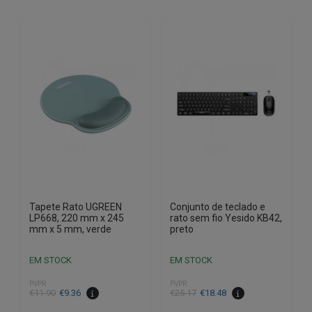
Tapete Rato UGREEN
Conjunto de teclado e
LP668, 220 mm x 245
rato sem fio Yesido KB42,
mm x 5 mm, verde
preto
EM STOCK
EM STOCK
PVPR
PVPR
O
O
O
O
€
11.90
€
9.36
€
25.17
€
18.48
preço
preço
preço
preço