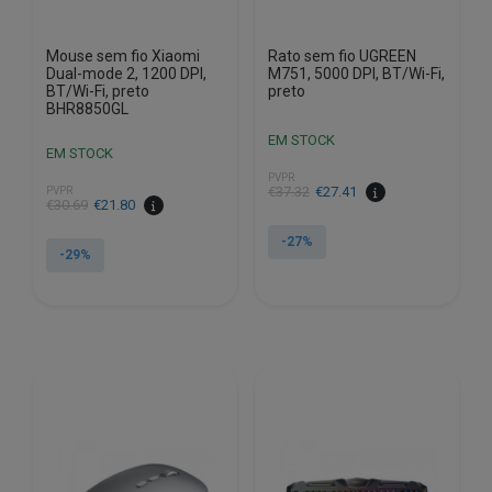
Mouse sem fio Xiaomi
Rato sem fio UGREEN
Dual-mode 2, 1200 DPI,
M751, 5000 DPI, BT/Wi-Fi,
BT/Wi-Fi, preto
preto
BHR8850GL
EM STOCK
EM STOCK
PVPR
O
O
€
37.32
€
27.41
PVPR
O
O
€
30.69
€
21.80
preço
preço
preço
preço
original
atual
-27%
original
atual
-29%
era:
é:
era:
é:
€37.32.
€27.41.
€30.69.
€21.80.