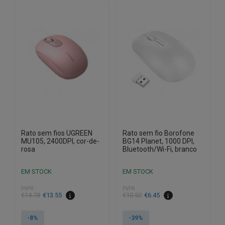
Rato sem fios UGREEN
Rato sem fio Borofone
MU105, 2400DPI, cor-de-
BG14 Planet, 1000 DPI,
rosa
Bluetooth/Wi-Fi, branco
EM STOCK
EM STOCK
PVPR
PVPR
O
O
O
O
€
14.78
€
13.55
€
10.50
€
6.45
preço
preço
preço
preço
original
atual
original
atual
-8%
-39%