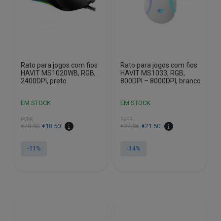
Rato para jogos com fios
Rato para jogos com fios
HAVIT MS1020WB, RGB,
HAVIT MS1033, RGB,
2400DPI, preto
800DPI – 8000DPI, branco
EM STOCK
EM STOCK
PVPR
PVPR
O
O
O
O
€
20.90
€
18.50
€
24.86
€
21.50
preço
preço
preço
preço
original
atual
original
atual
-11%
-14%
era:
é:
era:
é:
€20.90.
€18.50.
€24.86.
€21.50.