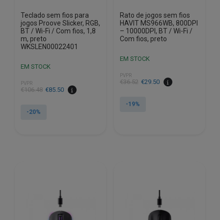
Teclado sem fios para
Rato de jogos sem fios
jogos Proove Slicker, RGB,
HAVIT MS966WB, 800DPI
BT / Wi-Fi / Com fios, 1,8
– 10000DPI, BT / Wi-Fi /
m, preto
Com fios, preto
WKSLEN00022401
EM STOCK
EM STOCK
PVPR
O
O
€
36.52
€
29.50
PVPR
O
O
€
106.48
€
85.50
preço
preço
preço
preço
original
atual
-19%
original
atual
-20%
era:
é:
era:
é:
€36.52.
€29.50.
€106.48.
€85.50.