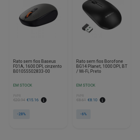
Rato sem fios Baseus
Rato sem fios Borofone
F01A, 1600 DPI, cinzento
BG14 Planet, 1000 DPI, BT
B01055502833-00
/ Wi-Fi, Preto
EM STOCK
EM STOCK
PVPR
PVPR
O
O
O
O
€
20.94
€
15.16
€
8.61
€
8.10
preço
preço
preço
preço
original
atual
original
atual
-28%
-6%
era:
é:
era:
é:
€20.94.
€15.16.
€8.61.
€8.10.