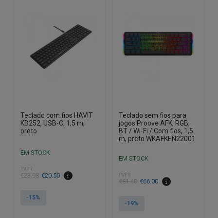
Teclado com fios HAVIT
Teclado sem fios para
KB252, USB-C, 1,5 m,
jogos Proove AFK, RGB,
preto
BT / Wi-Fi / Com fios, 1,5
m, preto WKAFKEN22001
EM STOCK
EM STOCK
PVPR
O
O
€
23.98
€
20.50
PVPR
O
O
€
81.40
€
66.00
preço
preço
preço
preço
original
atual
-15%
original
atual
-19%
era:
é:
era:
é:
€23.98.
€20.50.