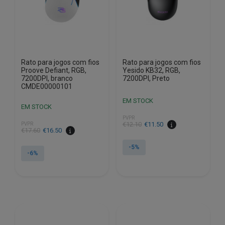
Rato para jogos com fios
Rato para jogos com fios
Proove Defiant, RGB,
Yesido KB32, RGB,
7200DPI, branco
7200DPI, Preto
CMDE00000101
EM STOCK
EM STOCK
PVPR
O
O
€
12.10
€
11.50
PVPR
O
O
€
17.60
€
16.50
preço
preço
preço
preço
original
atual
-5%
original
atual
-6%
era:
é:
era:
é:
€12.10.
€11.50.
€17.60.
€16.50.