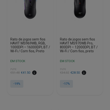
Rato de jogos sem fios
Rato de jogos sem fios
HAVIT MS969WB, RGB,
HAVIT MS970WB Pro,
1000DPI – 16000DPI, BT /
800DPI – 12000DPI, BT /
Wi-Fi / Com fios, Preto
Wi-Fi / Com fios, preto
EM STOCK
EM STOCK
PVPR
PVPR
O
O
O
O
€
51.48
€
41.50
€
34.32
€
28.50
preço
preço
preço
preço
original
atual
original
atual
-19%
-17%
era:
é:
era:
é:
€51.48.
€41.50.
€34.32.
€28.50.