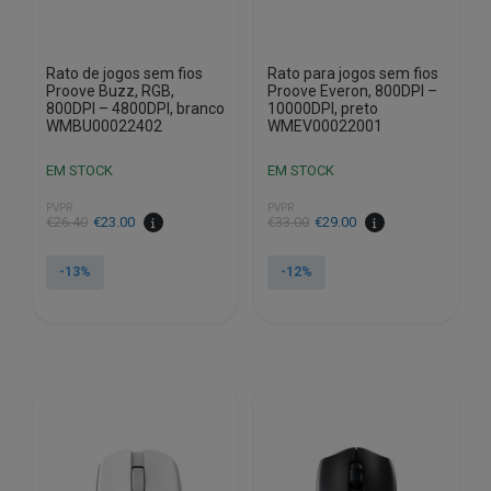
Rato de jogos sem fios
Rato para jogos sem fios
Proove Buzz, RGB,
Proove Everon, 800DPI –
800DPI – 4800DPI, branco
10000DPI, preto
WMBU00022402
WMEV00022001
EM STOCK
EM STOCK
PVPR
PVPR
O
O
O
O
€
26.40
€
23.00
€
33.00
€
29.00
preço
preço
preço
preço
original
atual
original
atual
-13%
-12%
era:
é:
era:
é:
€26.40.
€23.00.
€33.00.
€29.00.