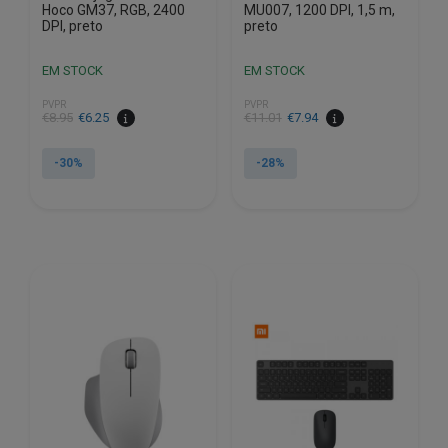
Hoco GM37, RGB, 2400
MU007, 1200 DPI, 1,5 m,
DPI, preto
preto
EM STOCK
EM STOCK
PVPR
PVPR
O
O
O
O
€
8.95
€
6.25
€
11.01
€
7.94
preço
preço
preço
preço
original
atual
original
atual
-30%
-28%
era:
é:
era:
é:
€8.95.
€6.25.
€11.01.
€7.94.