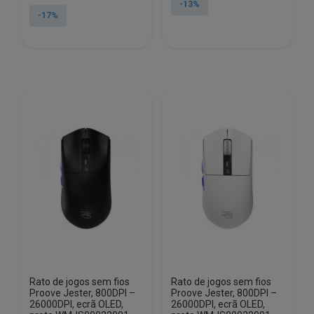
original
atual
-13%
original
atual
-17%
era:
é:
era:
é:
€26.40.
€23.00.
€34.32.
€28.50.
Rato de jogos sem fios
Rato de jogos sem fios
Proove Jester, 800DPI –
Proove Jester, 800DPI –
26000DPI, ecrã OLED,
26000DPI, ecrã OLED,