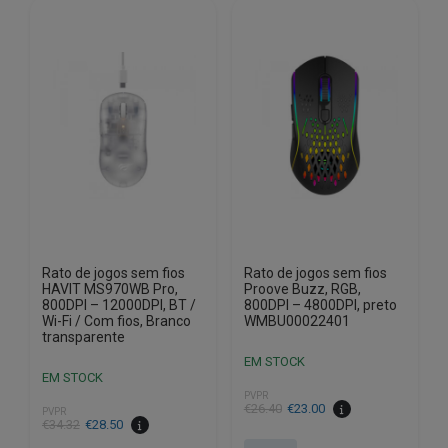
Rato de jogos sem fios
Rato de jogos sem fios
HAVIT MS970WB Pro,
Proove Buzz, RGB,
800DPI – 12000DPI, BT /
800DPI – 4800DPI, preto
Wi-Fi / Com fios, Branco
WMBU00022401
transparente
EM STOCK
EM STOCK
PVPR
O
O
€
26.40
€
23.00
PVPR
O
O
€
34.32
€
28.50
preço
preço
preço
preço