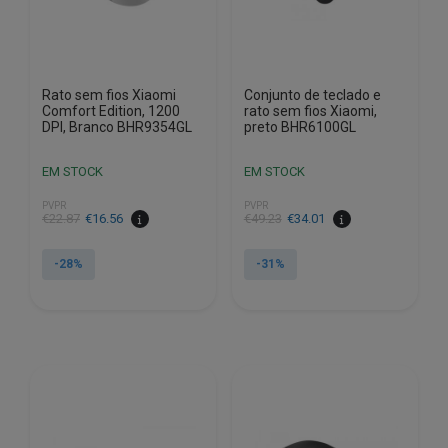
Rato sem fios Xiaomi
Conjunto de teclado e
Comfort Edition, 1200
rato sem fios Xiaomi,
DPI, Branco BHR9354GL
preto BHR6100GL
EM STOCK
EM STOCK
PVPR
PVPR
O
O
O
O
€
22.87
€
16.56
€
49.23
€
34.01
preço
preço
preço
preço
original
atual
original
atual
-28%
-31%
era:
é:
era:
é:
€22.87.
€16.56.
€49.23.
€34.01.