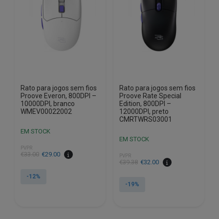
Rato para jogos sem fios
Rato para jogos sem fios
Proove Everon, 800DPI –
Proove Rate Special
10000DPI, branco
Edition, 800DPI –
WMEV00022002
12000DPI, preto
CMRTWRS03001
EM STOCK
EM STOCK
PVPR
O
O
€
33.00
€
29.00
PVPR
O
O
€
39.38
€
32.00
preço
preço
preço
preço
original
atual
-12%
original
atual
era:
é:
-19%
era:
é:
€33.00.
€29.00.
€39.38.
€32.00.