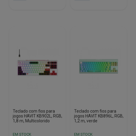
era:
é:
era:
é:
€14.78.
€13.55.
€10.50.
€6.45.
Teclado com fios para
Teclado com fios para
jogos HAVIT KB902L, RGB,
jogos HAVIT KB896L, RGB,
1,8 m, Multicolorido
1,2 m, verde
EM STOCK
EM STOCK