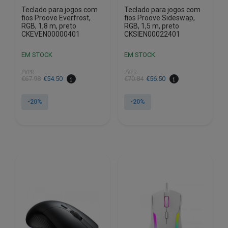
Teclado para jogos com
Teclado para jogos com
fios Proove Everfrost,
fios Proove Sideswap,
RGB, 1,8 m, preto
RGB, 1,5 m, preto
CKEVEN00000401
CKSIEN00022401
EM STOCK
EM STOCK
PVPR
PVPR
O
O
O
O
€
67.98
€
54.50
€
70.84
€
56.50
preço
preço
preço
preço
original
atual
original
atual
-20%
-20%
era:
é:
era:
é:
€67.98.
€54.50.
€70.84.
€56.50.