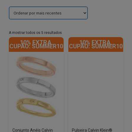
Sorted
A mostrar todos os 5 resultados
by
10% EXTRA,
10% EXTRA,
latest
CUPÃO: SUMMER10
CUPÃO: SUMMER10
Conjunto Anéis Calvin
Pulseira Calvin Klein®