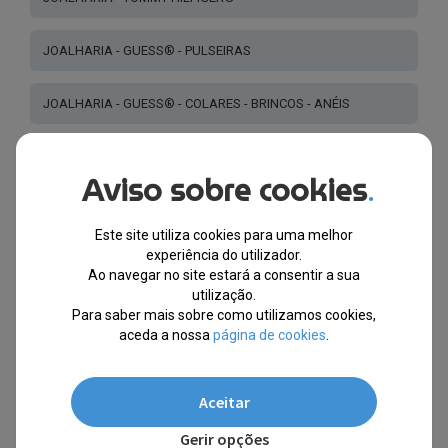
JOALHARIA - GUESS® - PULSEIRAS
JOALHARIA - GUESS® - COLARES - BRINCOS - ANÉIS
JOALHARIA - ROCCOBAROCCO LUXURY®
Aviso sobre cookies
.
EXPOSITORES DE JOALHARIA
Este site utiliza cookies para uma melhor
experiência do utilizador.
PULSEIRAS DE PELE E PEDRAS- HOMEM - MULHER
Ao navegar no site estará a consentir a sua
utilização.
Para saber mais sobre como utilizamos cookies,
JOALHARIA - PRATA DE LEI 925
aceda a nossa
página de cookies
.
JOALHARIA - AKZENT® ( ABRA PARA VER MAIS CATEGORIAS
)
Aceitar
Gerir opções
JOALHARIA - CHRYSALIS®