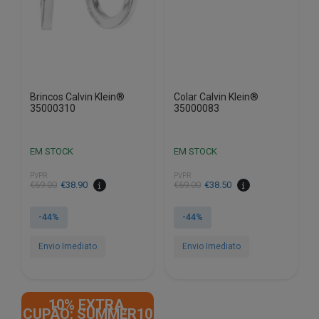
Brincos Calvin Klein®
Colar Calvin Klein®
35000310
35000083
EM STOCK
EM STOCK
PVPR
PVPR
O
O
O
O
€
69.00
€
38.90
€
69.00
€
38.50
preço
preço
preço
preço
original
atual
original
atual
-44%
-44%
era:
é:
era:
é:
€69.00.
€38.90.
€69.00.
€38.50.
Envio Imediato
Envio Imediato
10% EXTRA,
CUPÃO: SUMMER10