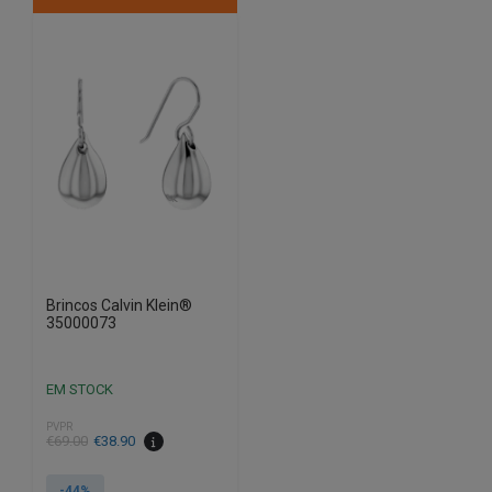
Brincos Calvin Klein®
35000073
EM STOCK
PVPR
O
O
€
69.00
€
38.90
preço
preço
original
atual
-44%